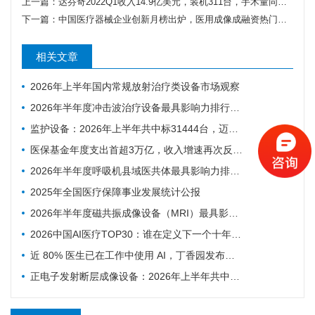
上一篇：
达芬奇2022Q1收入14.9亿美元，装机311台，手术量同步增长19%
下一篇：
中国医疗器械企业创新月榜出炉，医用成像成融资热门领域
相关文章
2026年上半年国内常规放射治疗类设备市场观察
2026年半年度冲击波治疗设备最具影响力排行榜：翔宇医疗、医迈斯、慧康排名前三，XY-K-MEDICAL系列广受欢迎
监护设备：2026年上半年共中标31444台，迈瑞、科曼、飞利浦排前三
医保基金年度支出首超3万亿，收入增速再次反超支出
2026年半年度呼吸机县域医共体最具影响力排行榜：迈瑞、科曼、德尔格排名前三，市场集中度CR3超75%
2025年全国医疗保障事业发展统计公报
2026年半年度磁共振成像设备（MRI）最具影响力排行榜：西门子、联影、GE排名前三，MAGNETOM Vida等型号广受欢迎
2026中国AI医疗TOP30：谁在定义下一个十年的智慧医疗
近 80% 医生已在工作中使用 AI，丁香园发布中国医生 AI 调研
正电子发射断层成像设备：2026年上半年共中标54台，联影、GE医疗、锐世医疗排前三