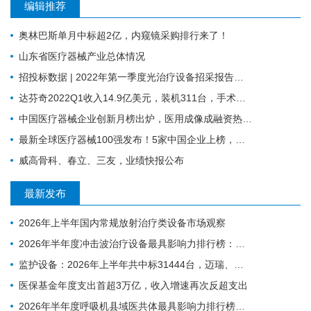
编辑推荐
奥林巴斯单月中标超2亿，内窥镜采购排行来了！
山东省医疗器械产业总体情况
招投标数据 | 2022年第一季度光治疗设备招采报告：为人光大狂揽2成中标份额
达芬奇2022Q1收入14.9亿美元，装机311台，手术量同步增长19%
中国医疗器械企业创新月榜出炉，医用成像成融资热门领域
最新全球医疗器械100强发布！5家中国企业上榜，迈瑞缺席
威高骨科、春立、三友，业绩快报公布
最新发布
2026年上半年国内常规放射治疗类设备市场观察
2026年半年度冲击波治疗设备最具影响力排行榜：翔宇医疗、医迈斯、慧康排名前三，XY-K-MEDICAL系列广受欢迎
监护设备：2026年上半年共中标31444台，迈瑞、科曼、飞利浦排前三
医保基金年度支出首超3万亿，收入增速再次反超支出
2026年半年度呼吸机县域医共体最具影响力排行榜：迈瑞、科曼、德尔格排名前三，市场集中度CR3超75%