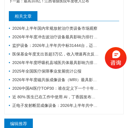
下一篇：
最高103亿！江西省级医院年度收入公布
相关文章
2026年上半年国内常规放射治疗类设备市场观察
2026年半年度冲击波治疗设备最具影响力排行榜：翔宇医疗、医迈斯、慧康排名前三，XY-K-MEDICAL系列广受欢迎
监护设备：2026年上半年共中标31444台，迈瑞、科曼、飞利浦排前三
医保基金年度支出首超3万亿，收入增速再次反超支出
2026年半年度呼吸机县域医共体最具影响力排行榜：迈瑞、科曼、德尔格排名前三，市场集中度CR3超75%
2025年全国医疗保障事业发展统计公报
2026年半年度磁共振成像设备（MRI）最具影响力排行榜：西门子、联影、GE排名前三，MAGNETOM Vida等型号广受欢迎
2026中国AI医疗TOP30：谁在定义下一个十年的智慧医疗
近 80% 医生已在工作中使用 AI，丁香园发布中国医生 AI 调研
正电子发射断层成像设备：2026年上半年共中标54台，联影、GE医疗、锐世医疗排前三
编辑推荐