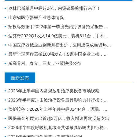
奥林巴斯单月中标超2亿，内窥镜采购排行来了！
山东省医疗器械产业总体情况
招投标数据 | 2022年第一季度光治疗设备招采报告：为人光大狂揽2成中标份额
达芬奇2022Q1收入14.9亿美元，装机311台，手术量同步增长19%
中国医疗器械企业创新月榜出炉，医用成像成融资热门领域
最新全球医疗器械100强发布！5家中国企业上榜，迈瑞缺席
威高骨科、春立、三友，业绩快报公布
最新发布
2026年上半年国内常规放射治疗类设备市场观察
2026年半年度冲击波治疗设备最具影响力排行榜：翔宇医疗、医迈斯、慧康排名前三，XY-K-MEDICAL系列广受欢迎
监护设备：2026年上半年共中标31444台，迈瑞、科曼、飞利浦排前三
医保基金年度支出首超3万亿，收入增速再次反超支出
2026年半年度呼吸机县域医共体最具影响力排行榜：迈瑞、科曼、德尔格排名前三，市场集中度CR3超75%
2025年全国医疗保障事业发展统计公报