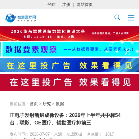
登陆
|
注册
|
网站首页
当前位置：
首页
>
研究
>
数据
正电子发射断层成像设备：2026年上半年共中标54
台，联影、GE医疗、锐世医疗排前三
发布时间：2026-07-07
来源：众成医械
浏览量：
1817