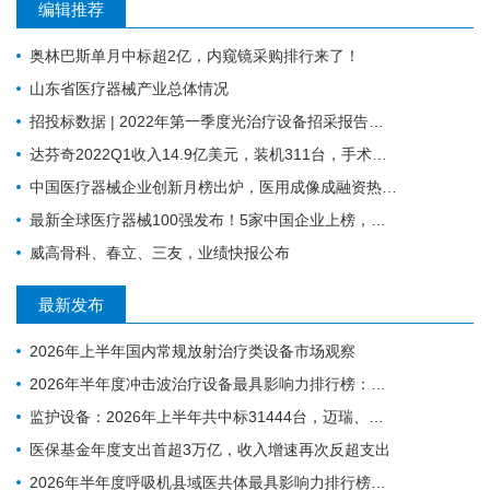
编辑推荐
奥林巴斯单月中标超2亿，内窥镜采购排行来了！
山东省医疗器械产业总体情况
招投标数据 | 2022年第一季度光治疗设备招采报告：为人光大狂揽2成中标份额
达芬奇2022Q1收入14.9亿美元，装机311台，手术量同步增长19%
中国医疗器械企业创新月榜出炉，医用成像成融资热门领域
最新全球医疗器械100强发布！5家中国企业上榜，迈瑞缺席
威高骨科、春立、三友，业绩快报公布
最新发布
2026年上半年国内常规放射治疗类设备市场观察
2026年半年度冲击波治疗设备最具影响力排行榜：翔宇医疗、医迈斯、慧康排名前三，XY-K-MEDICAL系列广受欢迎
监护设备：2026年上半年共中标31444台，迈瑞、科曼、飞利浦排前三
医保基金年度支出首超3万亿，收入增速再次反超支出
2026年半年度呼吸机县域医共体最具影响力排行榜：迈瑞、科曼、德尔格排名前三，市场集中度CR3超75%