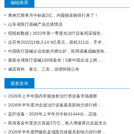
编辑推荐
奥林巴斯单月中标超2亿，内窥镜采购排行来了！
山东省医疗器械产业总体情况
招投标数据 | 2022年第一季度光治疗设备招采报告：为人光大狂揽2成中标份额
达芬奇2022Q1收入14.9亿美元，装机311台，手术量同步增长19%
中国医疗器械企业创新月榜出炉，医用成像成融资热门领域
最新全球医疗器械100强发布！5家中国企业上榜，迈瑞缺席
威高骨科、春立、三友，业绩快报公布
最新发布
2026年上半年国内常规放射治疗类设备市场观察
2026年半年度冲击波治疗设备最具影响力排行榜：翔宇医疗、医迈斯、慧康排名前三，XY-K-MEDICAL系列广受欢迎
监护设备：2026年上半年共中标31444台，迈瑞、科曼、飞利浦排前三
医保基金年度支出首超3万亿，收入增速再次反超支出
2026年半年度呼吸机县域医共体最具影响力排行榜：迈瑞、科曼、德尔格排名前三，市场集中度CR3超75%