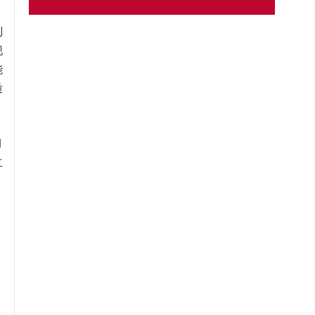
利
现
能
质
月
立