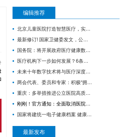
编辑推荐
北京儿童医院打造智慧医疗，实现互联网诊疗科室全覆盖
最新修订! 国家卫健委发文，公立医院绩效考核又有新规定
国务院：将开展政府医疗健康数据授权运营试点，加快推进卫生健康信息化
医疗机构下一步如何发展？6条措施明确方向！
行
量
未来十年数字技术将与医疗深度融合
和
两会代表、委员和专家：积极“拥抱”DRG/DIP医保支付方式改革
重庆：多举措推进公立医院高质量发展
刚刚！官方通知：全面取消医院结款权限
国家将建统一电子健康档案 健康医疗大数据开放共享
最新发布