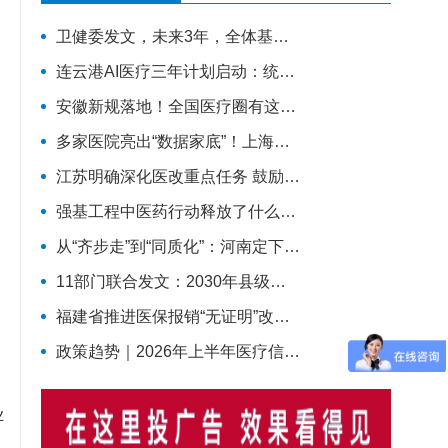
卫健委发文，未来3年，全体基层医护迎来新任务
连云港AI医疗三年计划启动：统一部署AI辅助诊疗智能体
安徽新规落地！全国医疗圈有这些变化
多家医院亮出“数据家底”！上海将建立医疗数据集供需常态化对接
江苏明确深化医改重点任务 鼓励高水平医院开展人工智能技术研发应用
强基工程中医药行动释放了什么信号？《医疗卫生强基工程中医药行动方案》印发（附政策解读）
从“齐步走”到“同质化”：河南定下三年目标，重塑基层医疗质量体系
11部门联合发文：2030年县级中医医院电子病历达标率100%，AI辅助诊疗加速落地
福建省推进医保报销“无证明”改革 2026年底实现公立医院全覆盖
政策趋势｜2026年上半年医疗信息化政策汇总，18项政策密集落地（附汇总报告下载）
业