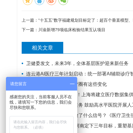
上一篇：
“十五五”数字福建规划目标定了：超百个垂直模型、医疗A
下一篇：
川渝新增79项临床检验结果互认项目
相关文章
卫健委发文，未来3年，全体基层医护迎来新任务
连云港AI医疗三年计划启动：统一部署AI辅助诊疗
请您留言
安徽新规落地！全国医疗圈有这些变化
多家医院亮出“数据家底”！上海将建立医疗数据集
感谢您的关注，当前客服人员不在
线，请填写一下您的信息，我们会
江苏明确深化医改重点任务 鼓励高水平医院开展人
尽快和您联系。
强基工程中医药行动释放了什么信号？《医疗卫生
从“齐步走”到“同质化”：河南定下三年目标，重塑