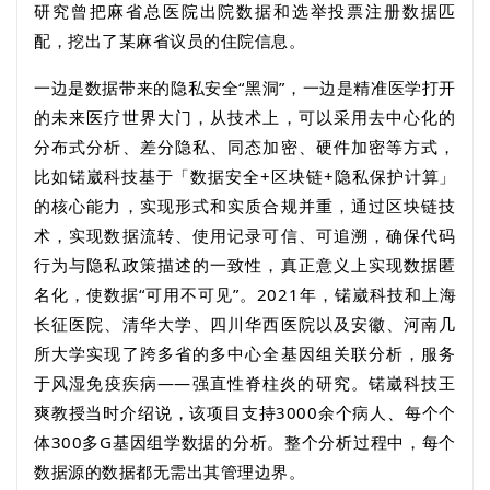
研究曾把麻省总医院出院数据和选举投票注册数据匹
配，挖出了某麻省议员的住院信息。
一边是数据带来的隐私安全“黑洞”，一边是精准医学打开
的未来医疗世界大门，从技术上，可以采用去中心化的
分布式分析、差分隐私、同态加密、硬件加密等方式，
比如锘崴科技基于「数据安全
+
区块链
+
隐私保护计算」
的核心能力，实现形式和实质合规并重，通过区块链技
术，实现数据流转、使用记录可信、可追溯，确保代码
行为与隐私政策描述的一致性，真正意义上实现数据匿
名化，使数据“可用不可见”。
2021
年，锘崴科技和上海
长征医院、清华大学、四川华西医院以及安徽、河南几
所大学实现了跨多省的多中心全基因组关联分析，服务
于风湿免疫疾病——强直性脊柱炎的研究。锘崴科技王
爽教授当时介绍说，该项目支持
3000
余个病人、每个个
体
300
多
G
基因组学数据的分析。整个分析过程中，每个
数据源的数据都无需出其管理边界。