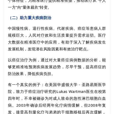
个体特征，为精准医疗提供精准依据，推动医疗从“千人
一方”向“量体裁衣”转变。
（二）助力重大疾病防治
中国慢性病、退行性疾病、代谢疾病、癌症等患病人群
规模巨大，人民对疗效和生活质量提升需求迫切。医疗
大数据在精准医疗中的应用，有助于深入了解疾病发生
发展机制，发现潜在风险因素和有效治疗靶点。
以癌症治疗为例，通过对大量癌症病例数据的分析，能
够更精准地预测疾病发展趋势，尽早干预，提高癌症的
防治效果，降低疾病负担。
有一个真实的例子：在美国华盛顿大学
-
圣路易斯医学
院，致力于癌症治疗研究的
Lukas Wartman
医生在校第
四年时，不幸被确诊为对成人致命的急性淋巴细胞白血
病。
2003
年确诊后经两年化疗病情缓解，但
2008
年复
发，接受高剂量化疗与弟弟的干细胞移植后再次缓解，