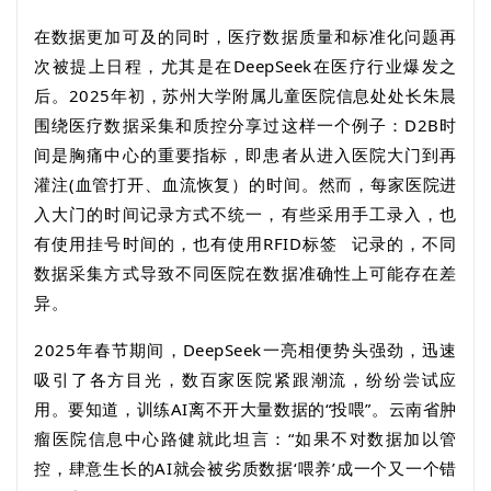
在数据更加可及的同时，医疗数据质量和标准化问题再
次被提上日程，尤其是在
DeepSeek
在医疗行业爆发之
后。
2025
年初，苏州大学附属儿童医院信息处处长朱晨
围绕医疗数据采集和质控分享过这样一个例子：
D2B
时
间是胸痛中心的重要指标，即患者从进入医院大门到再
灌注
(
血管打开、血流恢复）的时间。然而，每家医院进
入大门的时间记录方式不统一，有些采用手工录入，也
有使用挂号时间的，也有使用
RFID
标签
记录的，不同
数据采集方式导致不同医院在数据准确性上可能存在差
异。
2025
年春节期间，
DeepSeek
一亮相便势头强劲，迅速
吸引了各方目光，数百家医院紧跟潮流，纷纷尝试应
用。要知道，训练
AI
离不开大量数据的“投喂”。云南省肿
瘤医院信息中心路健就此坦言：“如果不对数据加以管
控，肆意生长的
AI
就会被劣质数据‘喂养’成一个又一个错