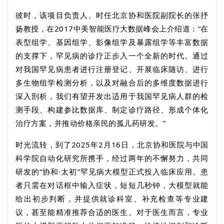
彼时，该项目负责人、时任北京协和医院副院长的张抒
扬教授，在
2017
中美智能医疗大数据峰会上介绍道：“在
表型组学、基因组学、影像组学及暴露组学等丰富数据
的支撑下，罕见病的诊疗正步入一个全新的时代。通过
对我国罕见病患者进行注册登记、开展临床随访、进行
多生物组学检测分析，以及对融合后的多维度数据进行
深入剖析，我们有望开发出适用于我国罕见病人群的检
测手段、构建参比数据库、制定诊疗路径、形成个体化
治疗方案，并推动价格亲民的孤儿药研发。”
时光流转，到了
2025
年
2
月
16
日，北京协和医院与中国
科学院自动化研究所携手，经过两年的不懈努力，共同
研发的“协和·太初”罕见病大模型正式投入临床应用。患
者只需在对话框中输入症状，短短几秒钟，大模型就能
给出初步判断，并提供就诊科室、补充检查等专业建
议，甚至能精准推荐合适的医生。对于医生而言，专业