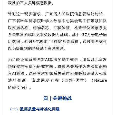
表性的三大关键模态数据。
针对这一现实需求，广东省人民医院信息管理处处长、
广东省医学科学院医学大数据中心梁会营主任带领团队
以疾病名称、药物名称、症状体征、检查部位等家系关
系最丰富的临床文本类数据为基础，基于
137
万份电子病
历数据，耗时
3
年构建了
4
棵家系关系树，通过关系树可
以为提取到的特征赋予家系关系。
为了验证家系关系对
AI
算法的助力效果，团队以儿童发
热症候群疾病为研究方向，将家系关系作为先验知识融
入
AI
算法，这是首次将家系关系作为先验知识融入
AI
算
法的创新。该成果发表在《自然·医学》（
Nature
Medicine
）。
四｜关键挑战
（一）数据质量与标准化问题