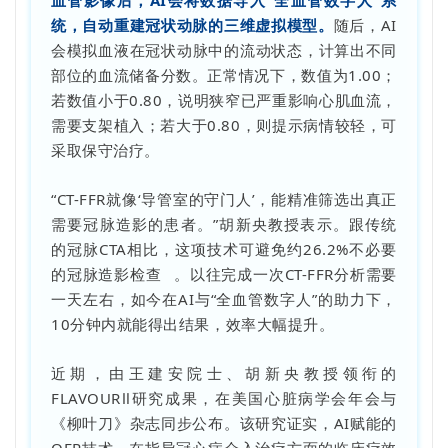
统，自动重建冠状动脉的三维虚拟模型。
随后，AI
会模拟血液在冠状动脉中的流动状态，计算出不同
部位的血流储备分数。正常情况下，数值为1.00；
若数值小于0.80，说明狭窄已严重影响心肌血流，
需要支架植入；若大于0.80，则提示病情较轻，可
采取保守治疗。
“CT-FFR就像‘导管室的守门人’，能精准筛选出真正
需要冠脉造影的患者。”胡新央教授表示。跟传统
的冠脉CTA相比，这项技术可避免约26.2%不必要
的
冠脉造影检查
。以往完成一次CT-FFR分析需要
一天左右，如今在AI与“全血管数字人”的助力下，
10分钟内就能得出结果，效率大幅提升。
近期，由王建安院士、胡新央教授领衔的
FLAVOURⅡ研究成果，在美国心脏病学会年会与
《柳叶刀》杂志同步公布。该研究证实，AI赋能的
QFR技术，在指导冠心病介入治疗方面的临床疗效