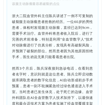
该腹主动脉瘤最容易破裂的点位
浙大二院血管外科主任陈兵讲述了一例不可复制的
破裂腹主动脉瘤患者抢救的经历。一位60岁的男性
患者，体检时发现腹主动脉瘤，直径已达到9cm，
需要手术治疗。血管外科将患者收入院后，进行了
完善的术前准备，特别是利用“全血管数字人”技术
对动脉瘤进行了仿真分析，发现具有高破裂风险，
并预测了破裂的部位。然而患者因为其他原因拒绝
手术，医生劝说无果只能看着患者出院。
然而3个月后，陈兵深夜接到急诊电话，在看到患
者名字时，意识到就是这位患者。陈兵立即启动数
据库调取患者的数字化信息，AI自动形成初步手术
预案，患者一刻不耽搁紧急经过绿色通道进入手术
室。当时患者已发生休克，处于死亡的边缘。血管
外科团队在AI全血管数字人技术加持下，以最快速
度和最合适技术方案为患者实施了经血管覆膜支架