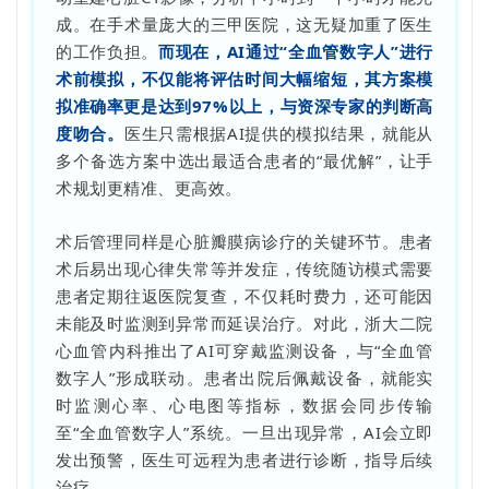
成。在手术量庞大的三甲医院，这无疑加重了医生
的工作负担。
而现在，AI通过“全血管数字人”进行
术前模拟，不仅能将评估时间大幅缩短，其方案模
拟准确率更是达到97%以上，与资深专家的判断高
度吻合。
医生只需根据AI提供的模拟结果，就能从
多个备选方案中选出最适合患者的“最优解”，让手
术规划更精准、更高效。
术后管理同样是心脏瓣膜病诊疗的关键环节。患者
术后易出现心律失常等并发症，传统随访模式需要
患者定期往返医院复查，不仅耗时费力，还可能因
未能及时监测到异常而延误治疗。对此，浙大二院
心血管内科推出了AI可穿戴监测设备，与“全血管
数字人”形成联动。患者出院后佩戴设备，就能实
时监测心率、心电图等指标，数据会同步传输
至“全血管数字人”系统。一旦出现异常，AI会立即
发出预警，医生可远程为患者进行诊断，指导后续
治疗。