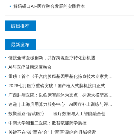
解码硚口AI+医疗融合发展的实践样本
编辑推荐
最新发布
链接全球医械创新，共探跨境医疗转化新机遇
AI与医疗健康深度融合
重磅！首个《子宫内膜癌基因甲基化筛查技术专家共识（2026版）》正式发布！
2026七月医疗重磅突破！国产植入式脑机接口正式临床落地，瘫痪康复迎来质变
广西肿瘤医院：以临床智能体为支点，探索大模型高质量发展路径
速递｜上海启用算力服务中心，AI医疗补上训练与评测底座
数聚丝路·智赋医疗——医疗数据与人工智能融合创新实践
中南大学湘雅二医院：数智赋能药学质控
关键不在“破”而在“合”丨“两医”融合的县域探索