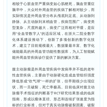
相较于心脏血管严重病变如心肌梗死，脑血管重症
脑卒中，大众对外周血管的疾病了解相对较少，而
实际情况是外周血管分布从颅底到足底、从动脉到
静脉、从主动脉到末梢血管，疾病范围广，病变类
型复杂，尺度跨越大，病变广泛而相对平缓，是应
用“全血管数字人”的适应区域，在浙大二院全数字
化体系建设推动下，创新了多项创新的数字化技
术，建立了目前规模最大，数据量最丰富、数字化
储能最高的外周血管功能性数据库，为人工智能赋
能外周血管疾病诊疗提供了新的解决方案。
腹主动脉瘤是外周血管疾病中发病率并不低的老年
性血管疾病，主要由于动脉硬化造成血管组织强度
降低形成“吹气球”一样的扩张，但早期很少出现症
状，而一旦破裂，死亡率极高。目前临床对腹主动
脉瘤手术指征的判断基于RCT研究结果形成的临床
指南，形成以瘤体直径、形态和连续扩张速度为指
标的行业标准，但对于真实动脉瘤破裂因素、破裂