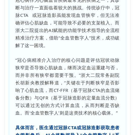
断与治疗一直面临着较大的挑战。传统诊疗中，
冠
脉CTA
或冠脉造影虽能发现血管狭窄，但无法准
确评估心肌缺血，可能导致不必要的支架植入。而
浙大二院提出的AI赋能的功能学技术指导的全流程
精准治疗方案，借助“全血管数字人”技术，成功破
解了这一困境。
“冠心病精准介入治疗的核心问题是评估冠状动脉
狭窄是否导致心肌缺血，继而决定血运重建与否，
而并非所有狭窄都需要干预。”浙大二院常务副院
长胡新央教授解释道，“关键在于判断狭窄是否影
响了心肌血流，而CT-FFR（基于冠脉CTA的血流储
备分数）与QFR（基于冠脉造影的定量血流分数）
可以通过无创的方式计算血流，从而判断是否缺
血。而‘全血管数字人’则是这类技术的核心载体。”
具体而言，医生通过冠脉CTA或冠脉造影获取患者
血管影像后，AI会将数据导入“全血管数字人”系