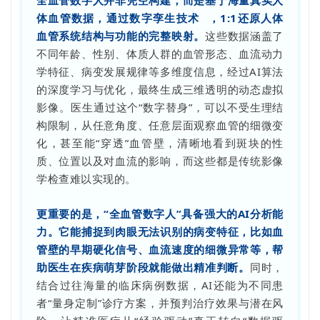
全血管数字人并非凭空构建，而是基于海量真实人
体血管数据，通过
数字孪生技术
，1:1还原人体
血管系统结构与功能的完整映射。
这些数据涵盖了
不同年龄、性别、体质人群的血管形态、血流动力
学特征、病变发展规律等多维度信息，经过AI算法
的深度学习与优化，最终生成三维透明的动态虚拟
影像。医生通过这个“数字替身”，可以不受生理结
构限制，从任意角度、任意层面观察血管的细微变
化，甚至能“穿透”血管壁，清晰地看到斑块的性
质、位置以及对血流的影响，而这些都是传统影像
学检查难以实现的。
更重要的是，“全血管数字人”具备强大的AI分析能
力。它能捕捉到肉眼无法识别的病变特征，比如血
管壁的早期硬化信号、血流速度的细微异常等，帮
助医生在疾病萌芽阶段就能做出精准判断。
同时，
结合过往海量的临床病例数据，AI还能为不同患
者“量身定制”诊疗方案，并预判治疗效果与潜在风