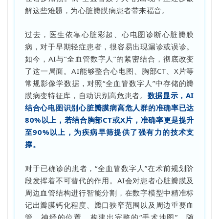
解这些难题，为心脏瓣膜病患者带来福音。
过去，医生依靠心脏彩超、心电图诊断心脏瓣膜
病，对于早期轻症患者，很容易出现漏诊或误诊。
如今，AI与“全血管数字人”的紧密结合，彻底改变
了这一局面。AI能够整合心电图、胸部CT、X片等
常规影像学数据，对照“全血管数字人”中存储的瓣
膜病变特征库，自动识别高危患者。
数据显示，AI
结合心电图识别心脏瓣膜病高危人群的准确率已达
80%以上，若结合胸部CT或X片，准确率更是提升
至90%以上，为疾病早筛提供了强有力的技术支
撑。
对于已确诊的患者，“全血管数字人”在术前规划阶
段发挥着不可替代的作用。AI会对患者心脏瓣膜及
周边血管结构进行智能分割，在数字模型中精准标
记出瓣膜钙化程度、瓣口狭窄范围以及周边重要血
管、神经的位置，构建出完整的“手术地图”。随