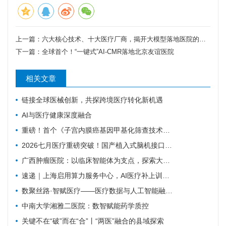
上一篇：
六大核心技术、十大医疗厂商，揭开大模型落地医院的奥秘！
下一篇：
全球首个！“一键式”AI-CMR落地北京友谊医院
相关文章
链接全球医械创新，共探跨境医疗转化新机遇
AI与医疗健康深度融合
重磅！首个《子宫内膜癌基因甲基化筛查技术专家共识（2026版）》正式发布！
2026七月医疗重磅突破！国产植入式脑机接口正式临床落地，瘫痪康复迎来质变
广西肿瘤医院：以临床智能体为支点，探索大模型高质量发展路径
速递｜上海启用算力服务中心，AI医疗补上训练与评测底座
数聚丝路·智赋医疗——医疗数据与人工智能融合创新实践
中南大学湘雅二医院：数智赋能药学质控
关键不在“破”而在“合”丨“两医”融合的县域探索