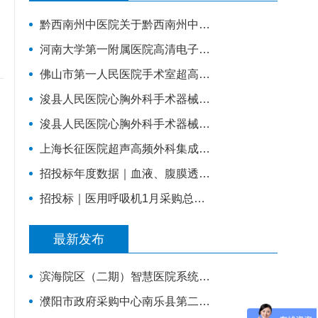
黔西南州中医院关于黔西南州中医院智慧医院信息系统标准化建设支撑硬件采购项目的公开招标公告
河南大学第一附属医院高清电子胃肠镜、超声电子支气管镜系统项目
佛山市第一人民医院手术室超高清摄像系统(二次)招标公告
浚县人民医院心胸外科手术器械采购项目
浚县人民医院心胸外科手术器械采购项目-公开招标公告
上海长征医院超声高频外科集成系统主机招标公告
招投标年度数据｜血液、腹膜透析设备近3年采购总额38.7亿元，年均增长约4亿元
招投标｜医用呼吸机1月采购总额超亿元，中标品牌达45家
最新发布
滨海院区（二期）智慧医院系统建设项目第二阶段重症、麻醉建设公开招标招标公告
濮阳市政府采购中心南乐县第二人民医院智慧医院及医疗设备采购项目（二次）公开招标公告