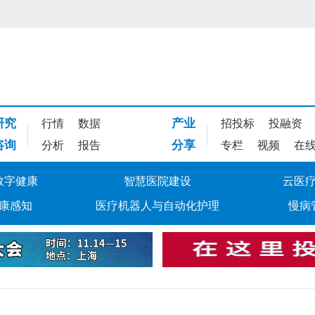
研究
产业
行情
数据
招投标
投融资
咨询
分享
分析
报告
专栏
视频
在
数字健康
智慧医院建设
云医
康感知
医疗机器人与自动化护理
慢病