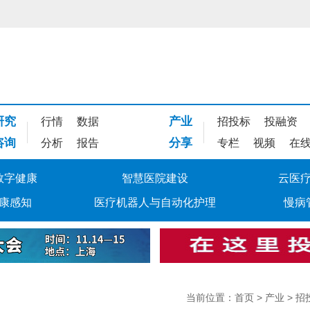
研究
产业
行情
数据
招投标
投融资
咨询
分享
分析
报告
专栏
视频
在
数字健康
智慧医院建设
云医
康感知
医疗机器人与自动化护理
慢病
当前位置：
首页
>
产业
>
招