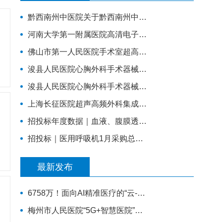
黔西南州中医院关于黔西南州中医院智慧医院信息系统标准化建设支撑硬件采购项目的公开招标公告
河南大学第一附属医院高清电子胃肠镜、超声电子支气管镜系统项目
佛山市第一人民医院手术室超高清摄像系统(二次)招标公告
浚县人民医院心胸外科手术器械采购项目
浚县人民医院心胸外科手术器械采购项目-公开招标公告
上海长征医院超声高频外科集成系统主机招标公告
招投标年度数据｜血液、腹膜透析设备近3年采购总额38.7亿元，年均增长约4亿元
招投标｜医用呼吸机1月采购总额超亿元，中标品牌达45家
最新发布
6758万！面向AI精准医疗的“云-边-端”协同智算及一体化赋能平台建设项目
梅州市人民医院“5G+智慧医院”无人物流配送系统服务采购项目招标公告