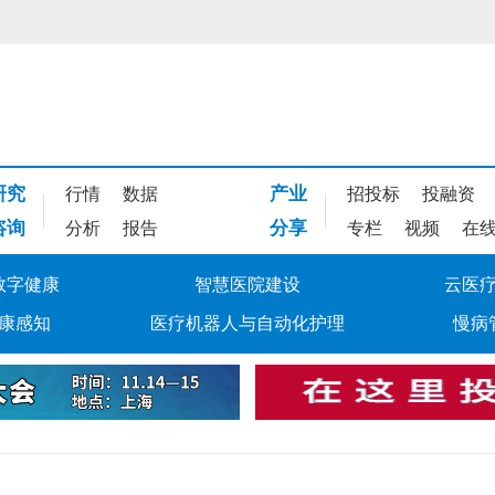
研究
产业
行情
数据
招投标
投融资
咨询
分享
分析
报告
专栏
视频
在
数字健康
智慧医院建设
云医
康感知
医疗机器人与自动化护理
慢病