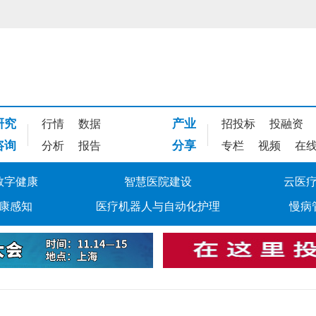
研究
产业
行情
数据
招投标
投融资
咨询
分享
分析
报告
专栏
视频
在
数字健康
智慧医院建设
云医
康感知
医疗机器人与自动化护理
慢病