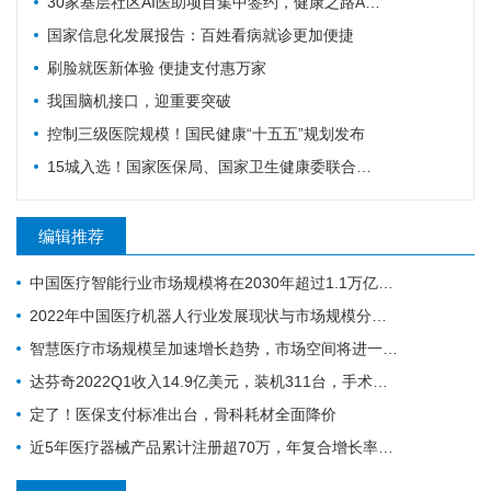
30家基层社区AI医助项目集中签约，健康之路AI数字员工规模化落地再提速
国家信息化发展报告：百姓看病就诊更加便捷
刷脸就医新体验 便捷支付惠万家
我国脑机接口，迎重要突破
控制三级医院规模！国民健康“十五五”规划发布
15城入选！国家医保局、国家卫生健康委联合确定基层医疗卫生重点联系城市
编辑推荐
中国医疗智能行业市场规模将在2030年超过1.1万亿元人民币
2022年中国医疗机器人行业发展现状与市场规模分析 行业处于高速增长期
智慧医疗市场规模呈加速增长趋势，市场空间将进一步打开
达芬奇2022Q1收入14.9亿美元，装机311台，手术量同步增长19%
定了！医保支付标准出台，骨科耗材全面降价
近5年医疗器械产品累计注册超70万，年复合增长率为20.9%