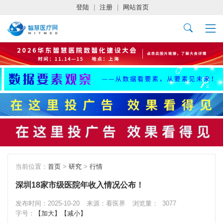
登陆
|
注册
|
网站首页
当前位置：
首页
>
研究
>
行情
深圳18家市级医院年收入情况公布！
发布时间：2025-10-20
来源：看医界
浏览量：
3077
字号：
【加大】
【减小】