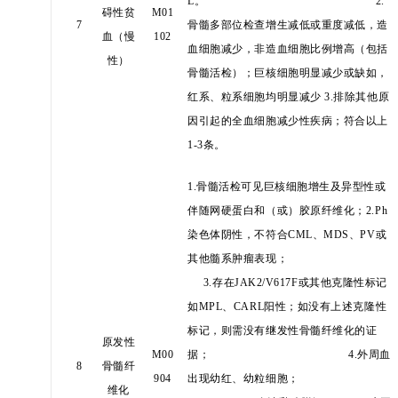
L。
2.
碍性贫
M01
7
骨髓多部位检查增生减低或重度减低，造
血（慢
102
血细胞减少，非造血细胞比例增高（包括
性）
骨髓活检）；巨核细胞明显减少或缺如，
红系、粒系细胞均明显减少 3.排除其他原
因引起的全血细胞减少性疾病；
符合以上
1-3条。
1.骨髓活检可见巨核细胞增生及异型性或
伴随网硬蛋白和（或）胶原纤维化；
2.Ph
染色体阴性，不符合CML、MDS、PV或
其他髓系肿瘤表现；
3.存在JAK2/V617F或其他克隆性标记
如MPL、CARL阳性；如没有上述克隆性
标记，则需没有继发性骨髓纤维化的证
原发性
M00
据；
4.外周血
8
骨髓纤
904
出现幼红、幼粒细胞；
维化