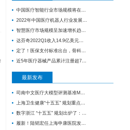
中国医疗智能行业市场规模将在2030年超过1.1万亿元人民币
2022年中国医疗机器人行业发展现状与市场规模分析 行业处于高速增长期
智慧医疗市场规模呈加速增长趋势，市场空间将进一步打开
达芬奇2022Q1收入14.9亿美元，装机311台，手术量同步增长19%
定了！医保支付标准出台，骨科耗材全面降价
合
近5年医疗器械产品累计注册超70万，年复合增长率为20.9%
最新发布
司南中文医疗大模型评测基准MedBench 5.0上新，超31万次评测持续筑牢安全防线
上海卫生健康“十五五” 规划重点来了！“AI医疗覆盖率100%”成硬指标
数字浙江 “十五五” 规划出炉了：1.2万亿人工智能
履新！陆韬宏任上海申康医院发展中心副主任