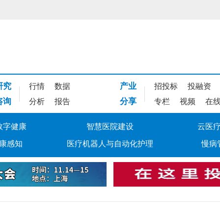
研究
产业
行情
数据
招投标
投融资
咨询
分享
分析
报告
专栏
视频
在
数字健康
智慧医院建设
云医
康感知
医疗机器人与自动化护理
慢病