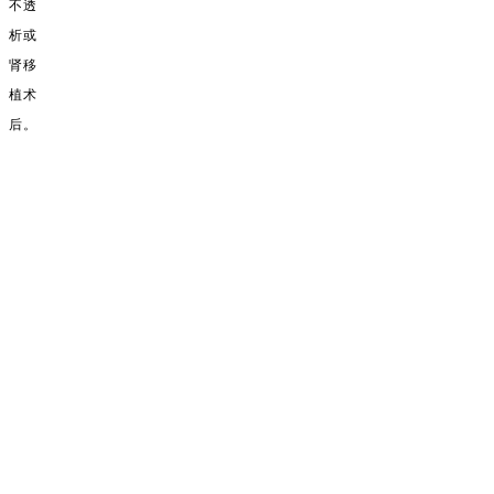
不透
析或
肾移
植术
后。