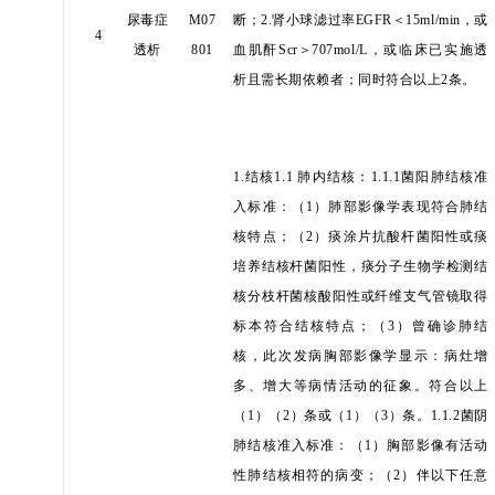
尿毒症
M07
断；2.肾小球滤过率EGFR＜15ml/min，或
4
透析
801
血肌酐Scr＞707mol/L，或临床已实施透
析且需长期依赖者；
同时符合以上
2条。
1.结核1.1 肺内结核：1.1.1菌阳肺结核准
入标准：
（
1）肺部影像学表现符合肺结
核特点；
（
2）痰涂片抗酸杆菌阳性或痰
培养结核杆菌阳性，痰分子生物学检测结
核分枝杆菌核酸阳性或纤维支气管镜取得
标本符合结核特点；
（
3）曾确诊肺结
核，此次发病胸部影像学显示：病灶增
多、增大等病情活动的征象。
符合以上
（
1）（2）条或（1）（3）条。
1.1.2菌阴
肺结核准入标准：
（
1）胸部影像有活动
性肺结核相符的病变；
（
2）伴以下任意