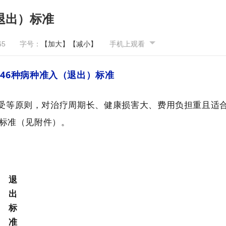
退出）标准
65
字号：
【加大】
【减小】
手机上观看
病
46种病种准入（退出）标准
受等原则，对治疗周期长、健康损害大、费用负担重且适
）标准（见附件）。
退
出
标
准