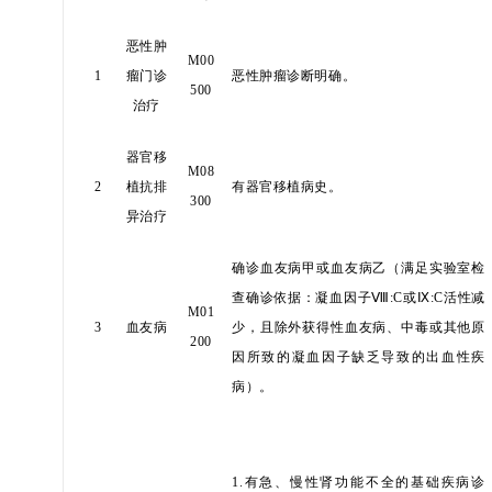
恶性肿
M00
1
瘤门诊
恶性肿瘤诊断明确。
500
治疗
器官移
M08
2
植抗排
有器官移植病史。
300
异治疗
确诊血友病甲或血友病乙（满足实验室检
查确诊依据：凝血因子
Ⅷ:C或Ⅸ:C活性减
M01
3
血友病
少，且除外获得性血友病、中毒或其他原
200
因所致的凝血因子缺乏导致的出血性疾
病）。
1.有急、慢性肾功能不全的基础疾病诊