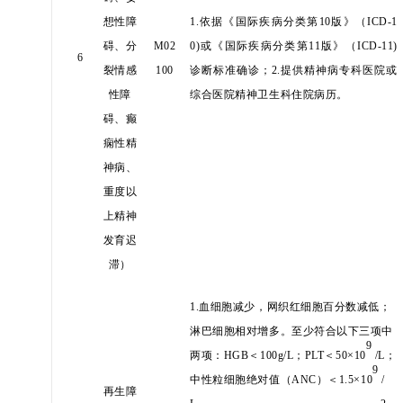
想性障
1.依据《国际疾病分类第10版》（ICD-1
碍、分
M02
0)或《国际疾病分类第11版》（ICD-11)
6
裂情感
100
诊断标准确诊；2.提供精神病专科医院或
性障
综合医院精神卫生科住院病历。
碍、癫
痫性精
神病、
重度以
上精神
发育迟
滞）
1.血细胞减少，网织红细胞百分数减低；
淋巴细胞相对增多。至少符合以下三项中
9
两项：HGB＜100g/L；PLT＜50×10
/L；
9
中性粒细胞绝对值（ANC）＜1.5×10
/
再生障