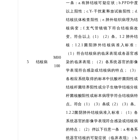
一条：
a.有肺结核可疑症状；b.PPD中度
以上阳性；c.Y-干扰素释放试验阳性；d.
结核抗体检查阳性；e.肺外组织病理为结
核病变；f.支气管镜镜下符合结核病改
变。
符合以上（
1）（2）条。
1.2 肺外结
核：1.2.1菌阳肺外结核病准入标准：
（
1）符合结核病的临床表现或各器官感
M00
5
结核病
染的临床表现；
（
2）各系统器官的影像
100
学表现符合感染或结核病的特点；
（
3）
各相应系统取得的标本中抗酸杆菌阳性或
结核杆菌培养阳性或分子生物学结核分枝
杆菌核酸阳性或标本病理学符合结核病特
点。
符合（
1）（3）条或（2）（3）条。
1.2.2菌阴肺外结核病准入标准：
（
1）各
系统器官的影像学表现符合感染或结核病
的特点；
（
2）伴以下任意一条：
a.有各系
统器官结核的可疑症状（临床表现）；b.