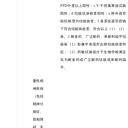
PPD中度以上阳性；c.Y-干扰素释放试验
阳性；d.结核抗体检查阳性；e.肺外器官
组织病理为结核病变；f.各系统器官腔镜
下符合结核病改变。
符合以上（
1）（2）
条。
2.耐多药、广泛耐药、单耐利福平结
核病
（
1）影像学表现符合肺结核病变特
征；
（
2）药敏试验或分子生物学检测证
实为耐多药或广泛耐药结核或单耐利福
平。
重性精
神疾病
（包括
精神分
裂症、
双相障
碍、妄