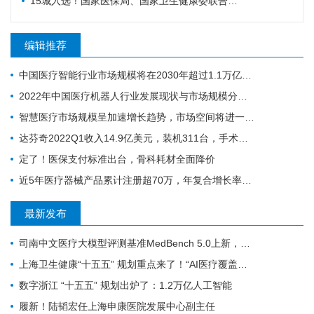
15城入选！国家医保局、国家卫生健康委联合确定基层医疗卫生重点联系城市
编辑推荐
中国医疗智能行业市场规模将在2030年超过1.1万亿元人民币
2022年中国医疗机器人行业发展现状与市场规模分析 行业处于高速增长期
智慧医疗市场规模呈加速增长趋势，市场空间将进一步打开
达芬奇2022Q1收入14.9亿美元，装机311台，手术量同步增长19%
定了！医保支付标准出台，骨科耗材全面降价
近5年医疗器械产品累计注册超70万，年复合增长率为20.9%
最新发布
司南中文医疗大模型评测基准MedBench 5.0上新，超31万次评测持续筑牢安全防线
上海卫生健康“十五五” 规划重点来了！“AI医疗覆盖率100%”成硬指标
数字浙江 “十五五” 规划出炉了：1.2万亿人工智能
履新！陆韬宏任上海申康医院发展中心副主任