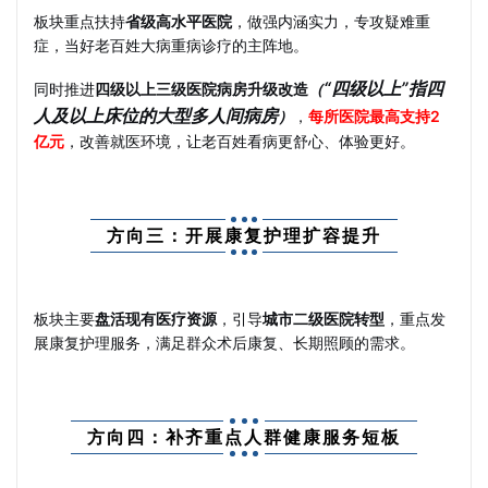
板块重点扶持
省级高水平医院
，做强内涵实力，专攻疑难重
症，当好老百姓大病重病诊疗的主阵地。
“四级以上”指四
同时推进
四级以上三级医院病房升级改造
（
人及以上床位的大型多人间病房
）
，
每所医院最高支持2
亿元
，改善就医环境，让老百姓看病更舒心、体验更好。
方向三：开展康复护理扩容提升
板块主要
盘活现有医疗资源
，引导
城市二级医院转型
，重点发
展康复护理服务，满足群众术后康复、长期照顾的需求。
方向四：补齐重点人群健康服务短板