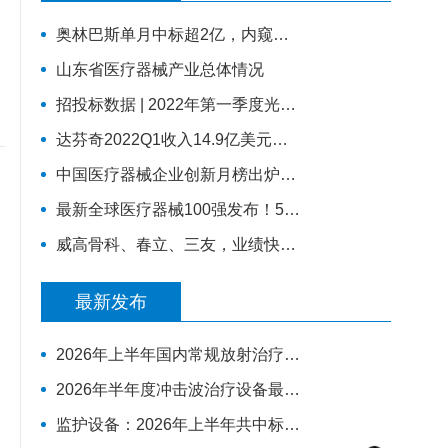
奥林巴斯单月中标超2亿，内窥镜采购排行来了！
山东省医疗器械产业总体情况
招投标数据 | 2022年第一季度光治疗设备招采报告：为人光大狂揽2成中标份额
达芬奇2022Q1收入14.9亿美元，装机311台，手术量同步增长19%
中国医疗器械企业创新月榜出炉，医用成像成融资热门领域
最新全球医疗器械100强发布！5家中国企业上榜，迈瑞缺席
威高骨科、春立、三友，业绩快报公布
最新发布
2026年上半年国内常规放射治疗类设备市场观察
2026年半年度冲击波治疗设备最具影响力排行榜：翔宇医疗、医迈斯、慧康排名前三，XY-K-MEDICAL系列广受欢迎
监护设备：2026年上半年共中标31444台，迈瑞、科曼、飞利浦排前三