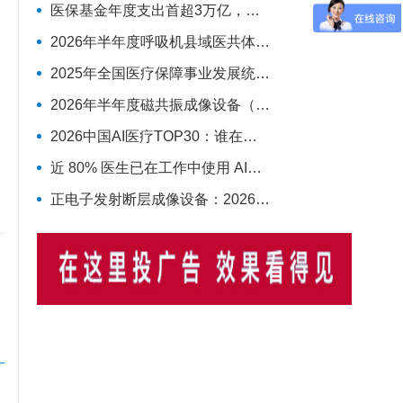
医保基金年度支出首超3万亿，收入增速再次反超支出
2026年半年度呼吸机县域医共体最具影响力排行榜：迈瑞、科曼、德尔格排名前三，市场集中度CR3超75%
2025年全国医疗保障事业发展统计公报
2026年半年度磁共振成像设备（MRI）最具影响力排行榜：西门子、联影、GE排名前三，MAGNETOM Vida等型号广受欢迎
2026中国AI医疗TOP30：谁在定义下一个十年的智慧医疗
近 80% 医生已在工作中使用 AI，丁香园发布中国医生 AI 调研
正电子发射断层成像设备：2026年上半年共中标54台，联影、GE医疗、锐世医疗排前三