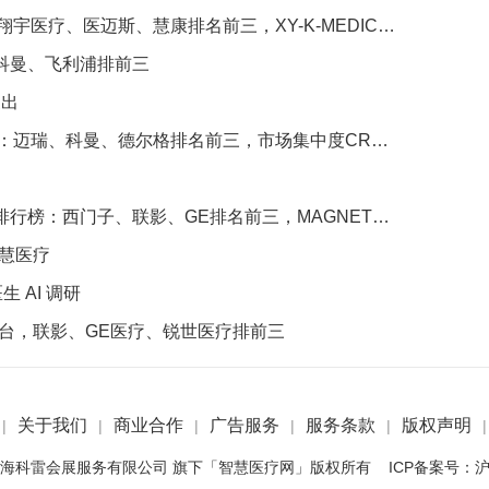
医迈斯、慧康排名前三，XY-K-MEDICAL系列广受欢迎
、科曼、飞利浦排前三
支出
瑞、科曼、德尔格排名前三，市场集中度CR3超75%
、联影、GE排名前三，MAGNETOM Vida等型号广受欢迎
智慧医疗
 AI 调研
4台，联影、GE医疗、锐世医疗排前三
关于我们
商业合作
广告服务
服务条款
版权声明
|
|
|
|
|
|
 2022 上海科雷会展服务有限公司 旗下「智慧医疗网」版权所有 ICP备案号：
沪