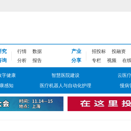
研究
产业
行情
数据
招投标
投融资
咨询
分享
分析
报告
专栏
视频
在
数字健康
智慧医院建设
云医
康感知
医疗机器人与自动化护理
慢病