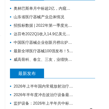
奥林巴斯单月中标超2亿，内窥镜采购排行来了！
山东省医疗器械产业总体情况
招投标数据 | 2022年第一季度光治疗设备招采报告：为人光大狂揽2成中标份额
达芬奇2022Q1收入14.9亿美元，装机311台，手术量同步增长19%
中国医疗器械企业创新月榜出炉，医用成像成融资热门领域
最新全球医疗器械100强发布！5家中国企业上榜，迈瑞缺席
威高骨科、春立、三友，业绩快报公布
最新发布
2026年上半年国内常规放射治疗类设备市场观察
2026年半年度冲击波治疗设备最具影响力排行榜：翔宇医疗、医迈斯、慧康排名前三，XY-K-MEDICAL系列广受欢迎
监护设备：2026年上半年共中标31444台，迈瑞、科曼、飞利浦排前三