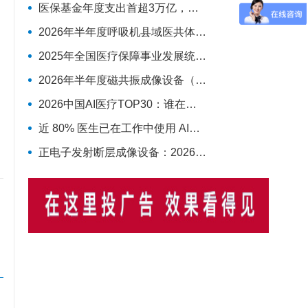
医保基金年度支出首超3万亿，收入增速再次反超支出
2026年半年度呼吸机县域医共体最具影响力排行榜：迈瑞、科曼、德尔格排名前三，市场集中度CR3超75%
2025年全国医疗保障事业发展统计公报
2026年半年度磁共振成像设备（MRI）最具影响力排行榜：西门子、联影、GE排名前三，MAGNETOM Vida等型号广受欢迎
2026中国AI医疗TOP30：谁在定义下一个十年的智慧医疗
近 80% 医生已在工作中使用 AI，丁香园发布中国医生 AI 调研
正电子发射断层成像设备：2026年上半年共中标54台，联影、GE医疗、锐世医疗排前三