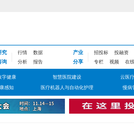
研究
产业
行情
数据
招投标
投融资
咨询
分享
分析
报告
专栏
视频
在
数字健康
智慧医院建设
云医
康感知
医疗机器人与自动化护理
慢病