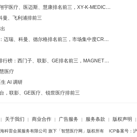
医迈斯、慧康排名前三，XY-K-MEDICAL系列广受欢迎
、科曼、飞利浦排前三
支出
瑞、科曼、德尔格排名前三，市场集中度CR3超75%
、联影、GE排名前三，MAGNETOM Vida等型号广受欢迎
智慧医疗
 AI 调研
4台，联影、GE医疗、锐世医疗排前三
关于我们
商业合作
广告服务
服务条款
版权声明
|
|
|
|
|
|
 2022 上海科雷会展服务有限公司 旗下「智慧医疗网」版权所有 ICP备案号：
沪