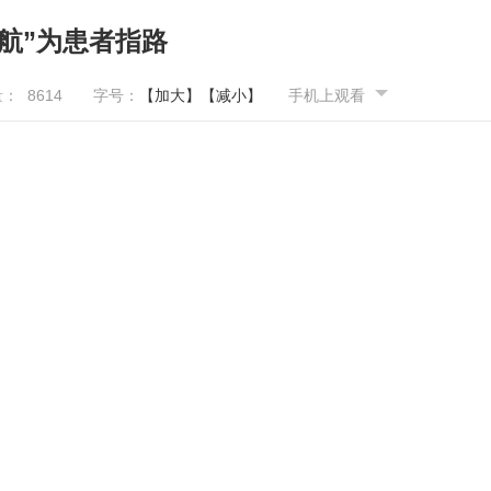
航”为患者指路
量：
8614
字号：
【加大】
【减小】
手机上观看