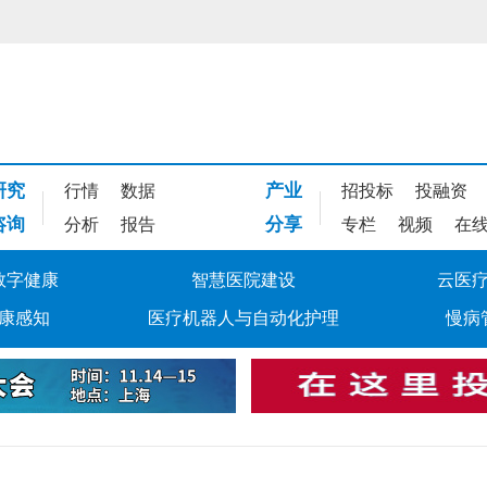
研究
产业
行情
数据
招投标
投融资
咨询
分享
分析
报告
专栏
视频
在
数字健康
智慧医院建设
云医
康感知
医疗机器人与自动化护理
慢病