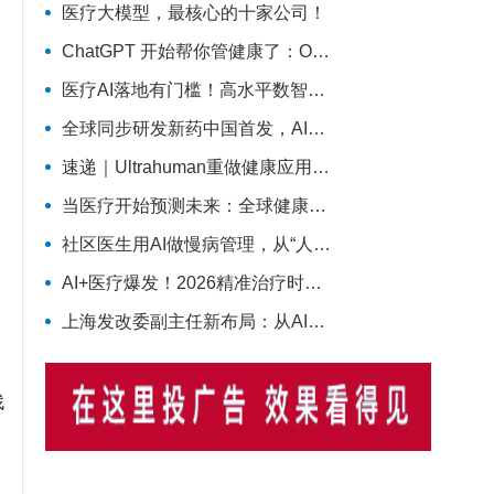
医疗大模型，最核心的十家公司！
ChatGPT 开始帮你管健康了：OpenAI 正式推出 Health 功能，AI 进入医疗意味着什么？
医疗AI落地有门槛！高水平数智医院建设离不开16个能力（附自查表）
全球同步研发新药中国首发，AI医疗加速落地——医疗前沿资讯速览
速递｜Ultrahuman重做健康应用，AI医疗穿戴从“看数据”转向“给行动”
当医疗开始预测未来：全球健康进入“早发现时代”
社区医生用AI做慢病管理，从“人盯人”到“机器盯数据”
AI+医疗爆发！2026精准治疗时代来了：诊断准确率98%+，100+罕见病不再“无药可医”？
上海发改委副主任新布局：从AI医疗到细胞基因治疗，探寻前沿医疗产业增长密码
捷
找