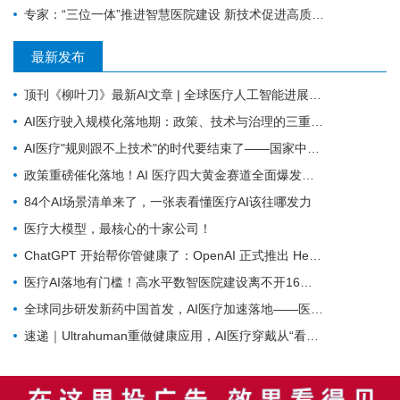
专家：“三位一体”推进智慧医院建设 新技术促进高质量发展
最新发布
顶刊《柳叶刀》最新AI文章 | 全球医疗人工智能进展：应对医护人力危机的战略必需
AI医疗驶入规模化落地期：政策、技术与治理的三重协奏
AI医疗"规则跟不上技术"的时代要结束了——国家中试基地首次把治理摆上台面
政策重磅催化落地！AI 医疗四大黄金赛道全面爆发，产业兑现周期开启
84个AI场景清单来了，一张表看懂医疗AI该往哪发力
医疗大模型，最核心的十家公司！
ChatGPT 开始帮你管健康了：OpenAI 正式推出 Health 功能，AI 进入医疗意味着什么？
医疗AI落地有门槛！高水平数智医院建设离不开16个能力（附自查表）
全球同步研发新药中国首发，AI医疗加速落地——医疗前沿资讯速览
速递｜Ultrahuman重做健康应用，AI医疗穿戴从“看数据”转向“给行动”