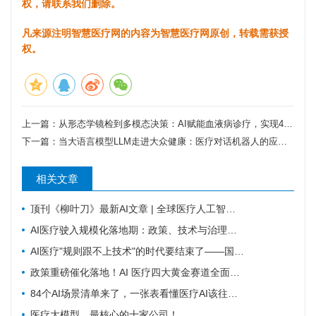
权，请联系我们删除。
凡来源注明智慧医疗网的内容为智慧医疗网原创，转载需获授
权。
上一篇：
从形态学镜检到多模态决策：AI赋能血液病诊疗，实现4小时内精准定策
下一篇：
当大语言模型LLM走进大众健康：医疗对话机器人的应用现状、风险与未来方向
相关文章
顶刊《柳叶刀》最新AI文章 | 全球医疗人工智能进展：应对医护人力危机的战略必需
AI医疗驶入规模化落地期：政策、技术与治理的三重协奏
AI医疗"规则跟不上技术"的时代要结束了——国家中试基地首次把治理摆上台面
政策重磅催化落地！AI 医疗四大黄金赛道全面爆发，产业兑现周期开启
84个AI场景清单来了，一张表看懂医疗AI该往哪发力
医疗大模型，最核心的十家公司！