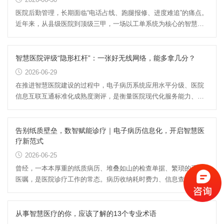
医院后勤管理，长期面临“电话占线、跑腿报修、进度难追”的痛点。
近年来，从县级医院到顶级三甲，一场以工单系统为核心的智慧后
勤变革正在全国铺开。...
智慧医院评级“隐形杠杆”：一张好无线网络，能多拿几分？
2026-06-29
在推进智慧医院建设的过程中，电子病历系统应用水平分级、医院
信息互联互通标准化成熟度测评，是衡量医院现代化服务能力、数
据治理水平和患者安全的核...
告别纸质壁垒，数智赋能诊疗｜电子病历信息化，开启智慧医
疗新范式
2026-06-25
曾经，一本本厚重的纸质病历、堆叠如山的检查单据、繁琐的手写
医嘱，是医院诊疗工作的常态。病历收纳耗时费力、信息查阅滞
后、数据流转不畅、跨科诊疗...
从事智慧医疗的你，应该了解的13个专业术语