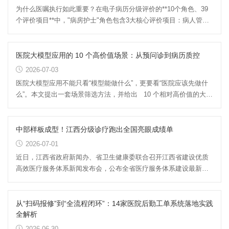
为什么医嘱执行如此重要？在电子病历分级评价的**10个角色、39
个评价项目**中，"病房护士"角色包含3大核心评价项目：病人管理
与评估、**医嘱执行**、...
医院大模型应用的 10 个高价值场景：从预问诊到病历质控
2026-07-03
医院大模型应用不能只看“模型能做什么”，更要看“医院应该先做什
么”。本文提出一套场景筛选方法，并给出 10 个相对高价值的大模
型应用方向，帮助...
中部样板成型！江西分级诊疗跑出全国亮眼成绩单
2026-07-01
近日，江西省政府新闻办、省卫生健康委联合召开江西省建设优质
高效医疗服务体系新闻发布会，公布全省医疗服务体系建设最新成
果。围绕优质、高效、均衡...
从“扫码报修”到“全流程闭环”：14家医院后勤工单系统落地实践
全解析
2026-06-30