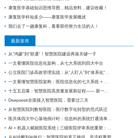
康复医学基础知识思维导图，精品资料，建议收藏！
康复医学科知多少——康复医学发展概述
我们去了一趟康复科，看看那些努力生活的人！
最新发布
从“鸿蒙”到“联通”！智慧医院建设再落关键一子
一文看懂医院信息化架构，从七大系统到四大中台
公立医院门诊高效管理实战：从“人盯人”到“体系化”的破局之道
一文看懂智慧医院架构：医院信息化的七大系统 + 五大主索引 + 四大数据中心 + 四大中台+四大数据概念
十五五启幕：智慧医院高质量发展新征程—— 新一代 HIS/EMR + AI + 大数据，如何成为公立医院的新引擎？
Deepseek全面接入智慧医院，需要过三关
从智慧医院到数智医院：医疗数字化转型的范式跃迁
医共体四大中心落地倒计时：信息科的系统打通清单来了
AI + 机器人赋能医院系统 | 三级医院评审系统重塑：从突击迎检到长效提质
从AI诊断到AI执行：智慧医院的真正挑战，是流程重塑