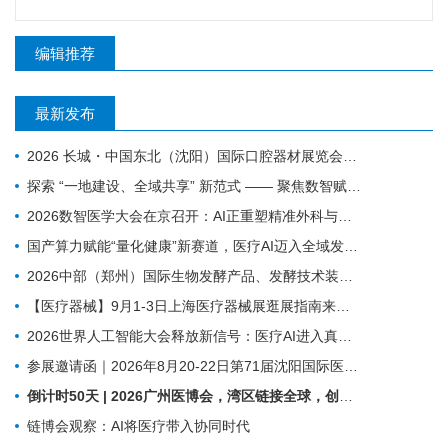
编辑推荐
最新发布
2026 长城・中国东北（沈阳）国际口腔器材展览会暨学术交流会｜火爆邀约中
探索 “一地建设、全域共享” 新范式 —— 聚焦数智赋能 盐城25个人工智能医疗项目揭榜挂帅
2026数智医学大会在京召开：AI正重塑精准外科与基层医疗
国产算力赋能“量化健康”新赛道，医疗AI迈入全域发展新阶段
2026中部（郑州）国际生物发酵产品、发酵技术装备博览会
【医疗器械】9月1-3日上海医疗器械展​逛展指南来了！
2026世界人工智能大会释放新信号：医疗AI进入真实场景落地时代
参展邀请函｜2026年8月20-22日第71届沈阳国际医疗器械展览会
倒计时50天 | 2026广州医博会，湾区链接全球，创新驱动健康
链博会观察：AI将医疗带入协同时代