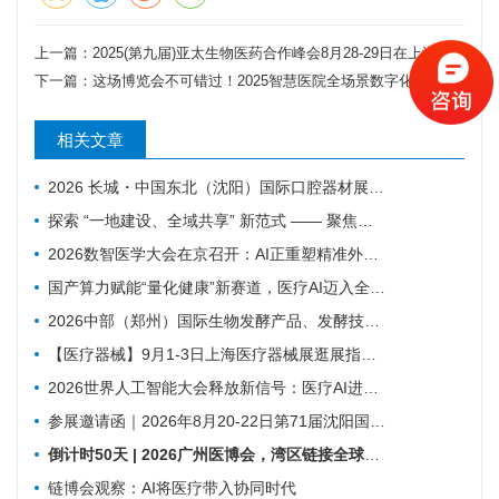
上一篇：
2025(第九届)亚太生物医药合作峰会8月28-29日在上海隆重召开！
下一篇：
这场博览会不可错过！2025智慧医院全场景数字化建设博览会亮点揭秘
相关文章
2026 长城・中国东北（沈阳）国际口腔器材展览会暨学术交流会｜火爆邀约中
探索 “一地建设、全域共享” 新范式 —— 聚焦数智赋能 盐城25个人工智能医疗项目揭榜挂帅
2026数智医学大会在京召开：AI正重塑精准外科与基层医疗
国产算力赋能“量化健康”新赛道，医疗AI迈入全域发展新阶段
2026中部（郑州）国际生物发酵产品、发酵技术装备博览会
【医疗器械】9月1-3日上海医疗器械展​逛展指南来了！
2026世界人工智能大会释放新信号：医疗AI进入真实场景落地时代
参展邀请函｜2026年8月20-22日第71届沈阳国际医疗器械展览会
倒计时50天 | 2026广州医博会，湾区链接全球，创新驱动健康
链博会观察：AI将医疗带入协同时代