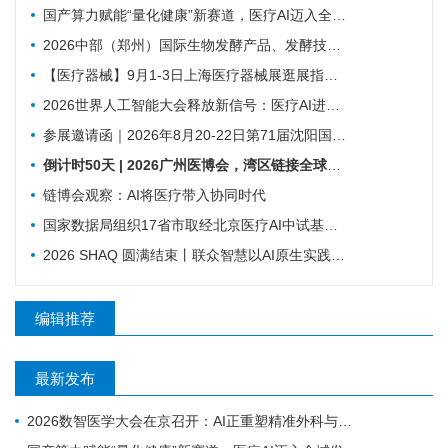
国产算力赋能“量化健康”新赛道，医疗AI迈入全域发展新阶段
2026中部（郑州）国际生物发酵产品、发酵技术装备博览会
【医疗器械】9月1-3日上海医疗器械展​逛展指南来了！
2026世界人工智能大会释放新信号：医疗AI进入真实场景落地时代
参展邀请函｜2026年8月20-22日第71届沈阳国际医疗器械展览会
倒计时50天 | 2026广州医博会，湾区链接全球，创新驱动健康
链博会观察：AI将医疗带入协同时代
国家数据局组织17省市取经北京医疗AI中试基地！国家数据要素综合试验区医疗数据流通利用专题现场会召开
2026 SHAQ 圆满结束丨联众智慧以AI原生实践赋能数智医院建设
编辑推荐
最新发布
2026数智医学大会在京召开：AI正重塑精准外科与基层医疗