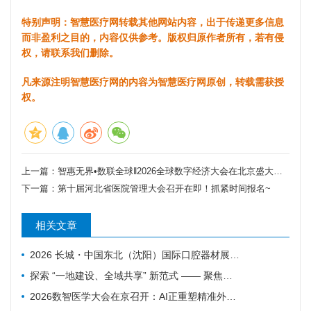
特别声明：智慧医疗网转载其他网站内容，出于传递更多信息
而非盈利之目的，内容仅供参考。版权归原作者所有，若有侵
权，请联系我们删除。
凡来源注明智慧医疗网的内容为智慧医疗网原创，转载需获授
权。
上一篇：
智惠无界•数联全球‖2026全球数字经济大会在北京盛大开幕
下一篇：
第十届河北省医院管理大会召开在即！抓紧时间报名~
相关文章
2026 长城・中国东北（沈阳）国际口腔器材展览会暨学术交流会｜火爆邀约中
探索 “一地建设、全域共享” 新范式 —— 聚焦数智赋能 盐城25个人工智能医疗项目揭榜挂帅
2026数智医学大会在京召开：AI正重塑精准外科与基层医疗