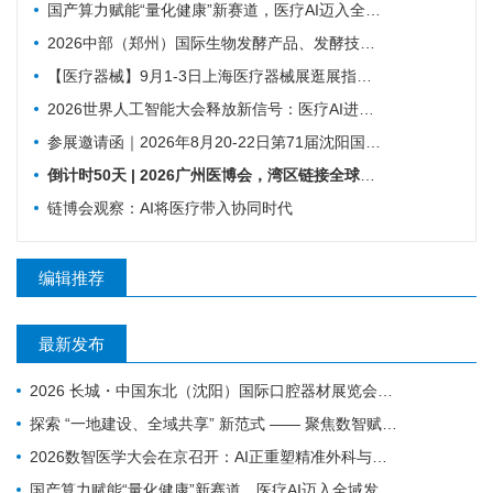
国产算力赋能“量化健康”新赛道，医疗AI迈入全域发展新阶段
2026中部（郑州）国际生物发酵产品、发酵技术装备博览会
【医疗器械】9月1-3日上海医疗器械展​逛展指南来了！
2026世界人工智能大会释放新信号：医疗AI进入真实场景落地时代
参展邀请函｜2026年8月20-22日第71届沈阳国际医疗器械展览会
倒计时50天 | 2026广州医博会，湾区链接全球，创新驱动健康
链博会观察：AI将医疗带入协同时代
编辑推荐
最新发布
2026 长城・中国东北（沈阳）国际口腔器材展览会暨学术交流会｜火爆邀约中
探索 “一地建设、全域共享” 新范式 —— 聚焦数智赋能 盐城25个人工智能医疗项目揭榜挂帅
2026数智医学大会在京召开：AI正重塑精准外科与基层医疗
国产算力赋能“量化健康”新赛道，医疗AI迈入全域发展新阶段