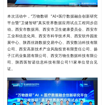
本次
活动中，
“
万物数研
”AI+医疗数据融合创新研究
平台暨“卫健智研”真实世界数据应用试点工程同步启
动。
西安市数据局
、
西安市卫生健康委员会
、
西安市
工业和信息化局
、
西安市科学技术局
、
西安软件园发
展中心
、
陕西丝路数据交易中心
、
西安数治科技有限
公司
、
西安高新技术产业风险投资有限责任公司
、
扬
子江药业集团有限公司
、
西安万物生数据科技有限公
司
、
陕西医智诺信息科技有限公司
11家
单位
登台见
证。