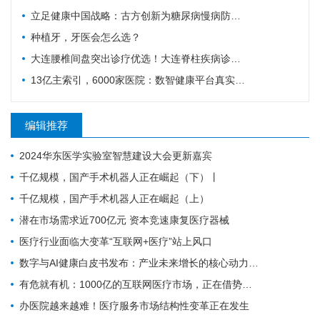
立足健康中国战略：古方创新为糖尿病慢病防控注入中医药力量
种植牙，牙医会怎么选？
大连腰椎间盘突出诊疗优选！大连脊柱疾病诊疗科普
13亿主索引，6000家医院：数智健康平台真实进度
编辑推荐
2024华东医学实验室智慧建设大会更新嘉宾
千亿规模，国产手术机器人正在崛起（下）丨
千亿规模，国产手术机器人正在崛起（上）
潜在市场需求近700亿元 资本竞速康复医疗器械
医疗行业面临大变革“互联网+医疗”站上风口
数字与AI健康白皮书发布：产业未来增长的核心动力，引领竞争格局
有危就有机：1000亿的互联网医疗市场，正在借势破局
办医院越来越难！医疗服务市场结构性变革正在发生