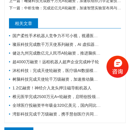
上一篇：
曦健科技完成数千万元A轮融资，加速软组织力学定量技术产业化
下一篇：
中析生物：完成近亿元A轮融资，加速智慧实验室布局与全球化拓展
相关文章
国产柔性手术机器人竞争力不可小视，视通医疗再获一轮融资
璨辰科技完成数千万天使系列融资，AI 虚拟器官仿真平台加速落地
健达九州完成数亿元人民币A轮融资，推进脑疾病的精准疗法加速上市
超4000万融资！远程机器人超声企业完成种子轮
沐松科技：完成天使轮融资，医疗级AI数据模型引擎布局具身智能医疗场景数据集
树脑科技完成天使轮千万级融资，加速推动脑机接口与脑磁图技术国产化普及
1.2亿融资！神经介入龙头押注磁导航机器人
椎元医学完成2500万元A+轮融资，启明创投领投加码骨科细胞疗法
全球医疗投融资半年吸金320亿美元，国内同比大涨214%！
湾影科技完成千万级融资，携手慧创医疗共同布局脑部代谢影像产业