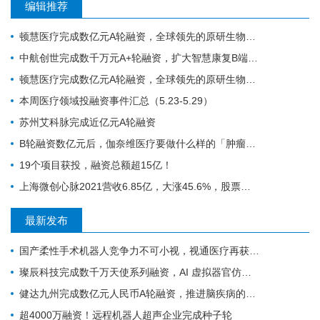
编辑推荐
顿慧医疗完成数亿元A轮融资，全球领先的原研生物标志物研发、转化和商业化的IVD公司
中航创世完成数千万元A+轮融资，扩大智慧康复B端和C端谱系化新品研发
顿慧医疗完成数亿元A轮融资，全球领先的原研生物标志物研发、转化和商业化的IVD公司
本周医疗领域投融资事件汇总（5.23-5.29）
苏州艾科脉完成近亿元A轮融资
B轮融资数亿元后，伽奈维医疗要做什么样的「肿瘤微创机器人」？
19个项目获投，融资总额超15亿！
上海微创心脉2021营收6.85亿，大涨45.6%，股票涨停！
最新发布
国产柔性手术机器人竞争力不可小视，视通医疗再获一轮融资
璨辰科技完成数千万天使系列融资，AI 虚拟器官仿真平台加速落地
健达九州完成数亿元人民币A轮融资，推进脑疾病的精准疗法加速上市
超4000万融资！远程机器人超声企业完成种子轮