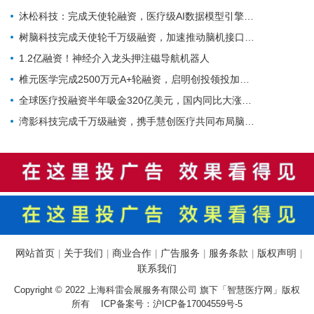
沐松科技：完成天使轮融资，医疗级AI数据模型引擎布局具身智能医疗场景数据集
树脑科技完成天使轮千万级融资，加速推动脑机接口与脑磁图技术国产化普及
1.2亿融资！神经介入龙头押注磁导航机器人
椎元医学完成2500万元A+轮融资，启明创投领投加码骨科细胞疗法
全球医疗投融资半年吸金320亿美元，国内同比大涨214%！
湾影科技完成千万级融资，携手慧创医疗共同布局脑部代谢影像产业
网站首页
关于我们
商业合作
广告服务
服务条款
版权声明
|
|
|
|
|
|
联系我们
Copyright © 2022 上海科雷会展服务有限公司 旗下「智慧医疗网」版权
所有 ICP备案号：
沪ICP备17004559号-5