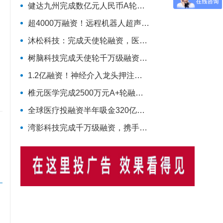
健达九州完成数亿元人民币A轮融资，推进脑疾病的精准疗法加速上市
超4000万融资！远程机器人超声企业完成种子轮
沐松科技：完成天使轮融资，医疗级AI数据模型引擎布局具身智能医疗场景数据集
树脑科技完成天使轮千万级融资，加速推动脑机接口与脑磁图技术国产化普及
1.2亿融资！神经介入龙头押注磁导航机器人
椎元医学完成2500万元A+轮融资，启明创投领投加码骨科细胞疗法
全球医疗投融资半年吸金320亿美元，国内同比大涨214%！
湾影科技完成千万级融资，携手慧创医疗共同布局脑部代谢影像产业