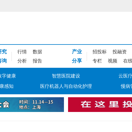
研究
产业
行情
数据
招投标
投融资
咨询
分享
分析
报告
专栏
视频
在
数字健康
智慧医院建设
云医
康感知
医疗机器人与自动化护理
慢病