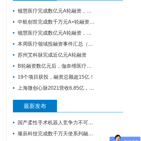
顿慧医疗完成数亿元A轮融资，全球领先的原研生物标志物研发、转化和商业化的IVD公司
中航创世完成数千万元A+轮融资，扩大智慧康复B端和C端谱系化新品研发
顿慧医疗完成数亿元A轮融资，全球领先的原研生物标志物研发、转化和商业化的IVD公司
本周医疗领域投融资事件汇总（5.23-5.29）
苏州艾科脉完成近亿元A轮融资
B轮融资数亿元后，伽奈维医疗要做什么样的「肿瘤微创机器人」？
19个项目获投，融资总额超15亿！
上海微创心脉2021营收6.85亿，大涨45.6%，股票涨停！
最新发布
国产柔性手术机器人竞争力不可小视，视通医疗再获一轮融资
璨辰科技完成数千万天使系列融资，AI 虚拟器官仿真平台加速落地