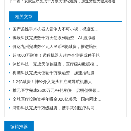
下一篇：
安欣医疗完成千万级天使轮融资，加速女性大健康赛道产业布局
相关文章
国产柔性手术机器人竞争力不可小视，视通医疗再获一轮融资
璨辰科技完成数千万天使系列融资，AI 虚拟器官仿真平台加速落地
健达九州完成数亿元人民币A轮融资，推进脑疾病的精准疗法加速上市
超4000万融资！远程机器人超声企业完成种子轮
沐松科技：完成天使轮融资，医疗级AI数据模型引擎布局具身智能医疗场景数据集
树脑科技完成天使轮千万级融资，加速推动脑机接口与脑磁图技术国产化普及
1.2亿融资！神经介入龙头押注磁导航机器人
椎元医学完成2500万元A+轮融资，启明创投领投加码骨科细胞疗法
全球医疗投融资半年吸金320亿美元，国内同比大涨214%！
湾影科技完成千万级融资，携手慧创医疗共同布局脑部代谢影像产业
编辑推荐