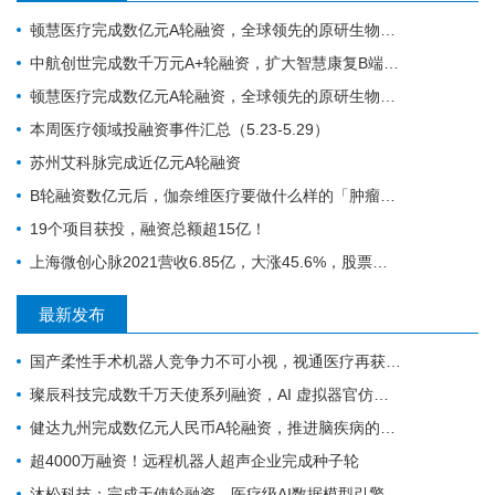
顿慧医疗完成数亿元A轮融资，全球领先的原研生物标志物研发、转化和商业化的IVD公司
中航创世完成数千万元A+轮融资，扩大智慧康复B端和C端谱系化新品研发
顿慧医疗完成数亿元A轮融资，全球领先的原研生物标志物研发、转化和商业化的IVD公司
本周医疗领域投融资事件汇总（5.23-5.29）
苏州艾科脉完成近亿元A轮融资
B轮融资数亿元后，伽奈维医疗要做什么样的「肿瘤微创机器人」？
19个项目获投，融资总额超15亿！
上海微创心脉2021营收6.85亿，大涨45.6%，股票涨停！
最新发布
国产柔性手术机器人竞争力不可小视，视通医疗再获一轮融资
璨辰科技完成数千万天使系列融资，AI 虚拟器官仿真平台加速落地
健达九州完成数亿元人民币A轮融资，推进脑疾病的精准疗法加速上市
超4000万融资！远程机器人超声企业完成种子轮
沐松科技：完成天使轮融资，医疗级AI数据模型引擎布局具身智能医疗场景数据集