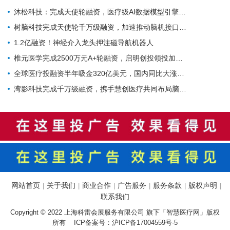
沐松科技：完成天使轮融资，医疗级AI数据模型引擎布局具身智能医疗场景数据集
树脑科技完成天使轮千万级融资，加速推动脑机接口与脑磁图技术国产化普及
1.2亿融资！神经介入龙头押注磁导航机器人
椎元医学完成2500万元A+轮融资，启明创投领投加码骨科细胞疗法
全球医疗投融资半年吸金320亿美元，国内同比大涨214%！
湾影科技完成千万级融资，携手慧创医疗共同布局脑部代谢影像产业
网站首页
关于我们
商业合作
广告服务
服务条款
版权声明
|
|
|
|
|
|
联系我们
Copyright © 2022 上海科雷会展服务有限公司 旗下「智慧医疗网」版权
所有 ICP备案号：
沪ICP备17004559号-5