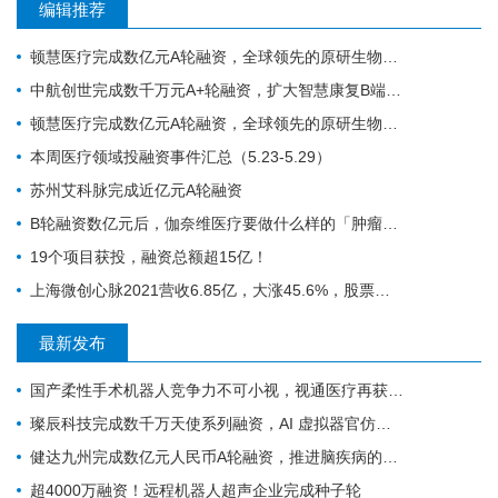
编辑推荐
顿慧医疗完成数亿元A轮融资，全球领先的原研生物标志物研发、转化和商业化的IVD公司
中航创世完成数千万元A+轮融资，扩大智慧康复B端和C端谱系化新品研发
顿慧医疗完成数亿元A轮融资，全球领先的原研生物标志物研发、转化和商业化的IVD公司
本周医疗领域投融资事件汇总（5.23-5.29）
苏州艾科脉完成近亿元A轮融资
B轮融资数亿元后，伽奈维医疗要做什么样的「肿瘤微创机器人」？
19个项目获投，融资总额超15亿！
上海微创心脉2021营收6.85亿，大涨45.6%，股票涨停！
最新发布
国产柔性手术机器人竞争力不可小视，视通医疗再获一轮融资
璨辰科技完成数千万天使系列融资，AI 虚拟器官仿真平台加速落地
健达九州完成数亿元人民币A轮融资，推进脑疾病的精准疗法加速上市
超4000万融资！远程机器人超声企业完成种子轮