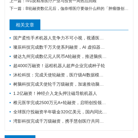
上一篇：
IVD及精准医疗产业与投资一周热点回顾
下一篇：
B轮融资数亿元后，伽奈维医疗要做什么样的「肿瘤微创机器人」？
相关文章
国产柔性手术机器人竞争力不可小视，视通医疗再获一轮融资
璨辰科技完成数千万天使系列融资，AI 虚拟器官仿真平台加速落地
健达九州完成数亿元人民币A轮融资，推进脑疾病的精准疗法加速上市
超4000万融资！远程机器人超声企业完成种子轮
沐松科技：完成天使轮融资，医疗级AI数据模型引擎布局具身智能医疗场景数据集
树脑科技完成天使轮千万级融资，加速推动脑机接口与脑磁图技术国产化普及
1.2亿融资！神经介入龙头押注磁导航机器人
椎元医学完成2500万元A+轮融资，启明创投领投加码骨科细胞疗法
全球医疗投融资半年吸金320亿美元，国内同比大涨214%！
湾影科技完成千万级融资，携手慧创医疗共同布局脑部代谢影像产业