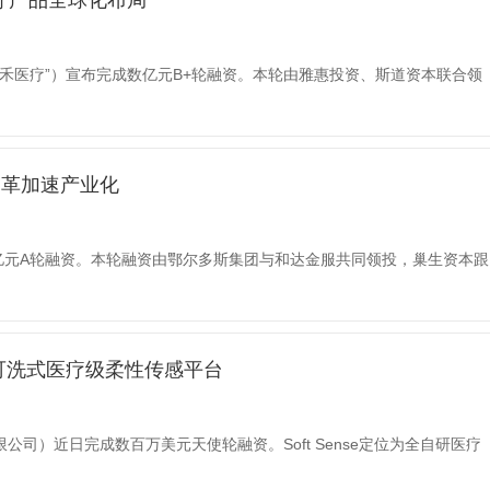
疗产品全球化布局
禾医疗”）宣布完成数亿元B+轮融资。本轮由雅惠投资、斯道资本联合领
皮革加速产业化
亿元A轮融资。本轮融资由鄂尔多斯集团与和达金服共同领投，巢生资本跟
自研可洗式医疗级柔性传感平台
限公司）近日完成数百万美元天使轮融资。Soft Sense定位为全自研医疗