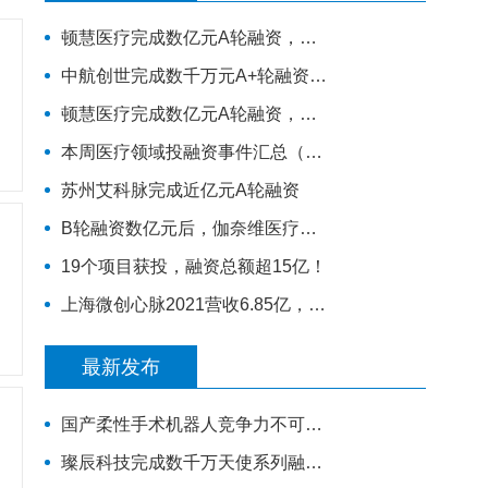
顿慧医疗完成数亿元A轮融资，全球领先的原研生物标志物研发、转化和商业化的IVD公司
中航创世完成数千万元A+轮融资，扩大智慧康复B端和C端谱系化新品研发
顿慧医疗完成数亿元A轮融资，全球领先的原研生物标志物研发、转化和商业化的IVD公司
本周医疗领域投融资事件汇总（5.23-5.29）
苏州艾科脉完成近亿元A轮融资
B轮融资数亿元后，伽奈维医疗要做什么样的「肿瘤微创机器人」？
19个项目获投，融资总额超15亿！
上海微创心脉2021营收6.85亿，大涨45.6%，股票涨停！
最新发布
国产柔性手术机器人竞争力不可小视，视通医疗再获一轮融资
璨辰科技完成数千万天使系列融资，AI 虚拟器官仿真平台加速落地