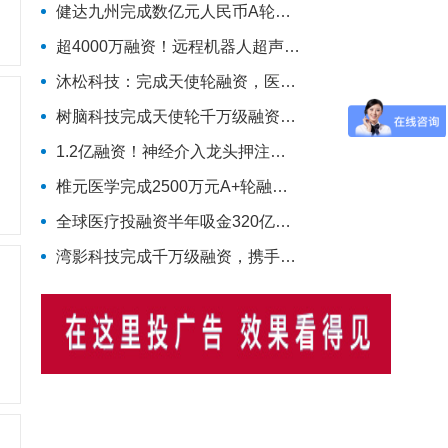
健达九州完成数亿元人民币A轮融资，推进脑疾病的精准疗法加速上市
超4000万融资！远程机器人超声企业完成种子轮
沐松科技：完成天使轮融资，医疗级AI数据模型引擎布局具身智能医疗场景数据集
树脑科技完成天使轮千万级融资，加速推动脑机接口与脑磁图技术国产化普及
1.2亿融资！神经介入龙头押注磁导航机器人
椎元医学完成2500万元A+轮融资，启明创投领投加码骨科细胞疗法
全球医疗投融资半年吸金320亿美元，国内同比大涨214%！
湾影科技完成千万级融资，携手慧创医疗共同布局脑部代谢影像产业