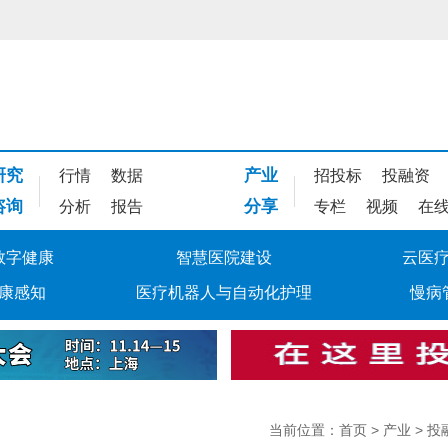
研究
产业
行情
数据
招投标
投融资
咨询
分享
分析
报告
专栏
视频
在
数字健康
智慧医院建设
云医
康感知
医疗机器人与自动化护理
慢病
当前位置：
首页
>
产业
>
投