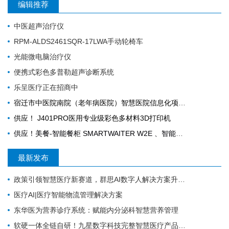
编辑推荐
中医超声治疗仪
RPM-ALDS2461SQR-17LWA手动轮椅车
光能微电脑治疗仪
便携式彩色多普勒超声诊断系统
乐呈医疗正在招商中
宿迁市中医院南院（老年病医院）智慧医院信息化项目采购公告
供应！ J401PRO医用专业级彩色多材料3D打印机
供应！美餐-智能餐柜 SMARTWAITER W2E 、智能电子收银称 SUNMI S2
最新发布
政策引领智慧医疗新赛道，群思AI数字人解决方案升级，便民就医链路！
医疗AI|医疗智能物流管理解决方案
东华医为营养诊疗系统：赋能内分泌科智慧营养管理
软硬一体全链自研！九星数字科技完整智慧医疗产品矩阵，助力区域医疗数字化升级