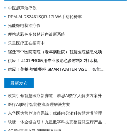
中医超声治疗仪
RPM-ALDS2461SQR-17LWA手动轮椅车
光能微电脑治疗仪
便携式彩色多普勒超声诊断系统
乐呈医疗正在招商中
宿迁市中医院南院（老年病医院）智慧医院信息化项目采购公告
供应！ J401PRO医用专业级彩色多材料3D打印机
供应！美餐-智能餐柜 SMARTWAITER W2E 、智能电子收银称 SUNMI S2
最新发布
政策引领智慧医疗新赛道，群思AI数字人解决方案升级，便民就医链路！
医疗AI|医疗智能物流管理解决方案
东华医为营养诊疗系统：赋能内分泌科智慧营养管理
软硬一体全链自研！九星数字科技完整智慧医疗产品矩阵，助力区域医疗数字化升级
AGI医疗行业篇-智能随访系统