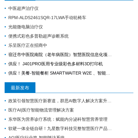
中医超声治疗仪
RPM-ALDS2461SQR-17LWA手动轮椅车
光能微电脑治疗仪
便携式彩色多普勒超声诊断系统
乐呈医疗正在招商中
宿迁市中医院南院（老年病医院）智慧医院信息化项目采购公告
供应！ J401PRO医用专业级彩色多材料3D打印机
供应！美餐-智能餐柜 SMARTWAITER W2E 、智能电子收银称 SUNMI S2
最新发布
政策引领智慧医疗新赛道，群思AI数字人解决方案升级，便民就医链路！
医疗AI|医疗智能物流管理解决方案
东华医为营养诊疗系统：赋能内分泌科智慧营养管理
软硬一体全链自研！九星数字科技完整智慧医疗产品矩阵，助力区域医疗数字化升级
AGI医疗行业篇-智能随访系统