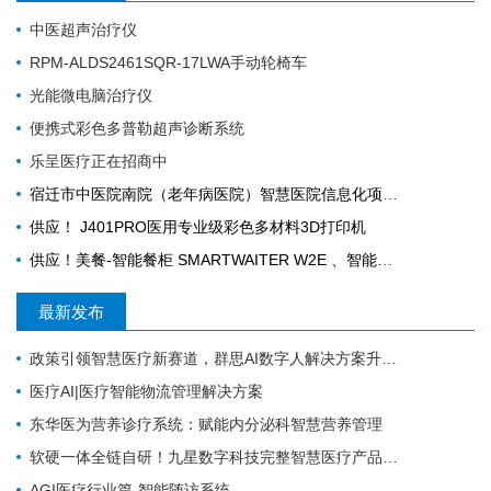
中医超声治疗仪
RPM-ALDS2461SQR-17LWA手动轮椅车
光能微电脑治疗仪
便携式彩色多普勒超声诊断系统
乐呈医疗正在招商中
宿迁市中医院南院（老年病医院）智慧医院信息化项目采购公告
供应！ J401PRO医用专业级彩色多材料3D打印机
供应！美餐-智能餐柜 SMARTWAITER W2E 、智能电子收银称 SUNMI S2
最新发布
政策引领智慧医疗新赛道，群思AI数字人解决方案升级，便民就医链路！
医疗AI|医疗智能物流管理解决方案
东华医为营养诊疗系统：赋能内分泌科智慧营养管理
软硬一体全链自研！九星数字科技完整智慧医疗产品矩阵，助力区域医疗数字化升级
AGI医疗行业篇-智能随访系统