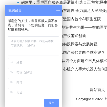
胡建平：重塑医疗服务底层逻辑 打造真正“智能原生
请您留言
马立新：扎实推进健康山东建设 全力满足人民群众多
中山医院顾建英：探索打造国内首个AI原生医院
感谢您的关注，当前客服人员不在
线，请填写一下您的信息，我们会
吉训明：智启为基·融合为径·共生为果——智能医
尽快和您联系。
刘守英：数字经济时代的产权范式创新
杨星林：智慧病房建设的实践探索与发展路径
叶菁：腔镜机器人如何从国产替代走向全球竞逐？
徐毓才：以“协同”为核心从四个方面建立医共体模
李光松：从手动到智能，心脏介入手术机器人如何
网站首页
Copyright ©
提交