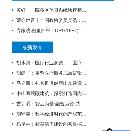
黄虹：一院多区信息系统快速整合实践
两会声音丨全国政协委员吴浩：提升科研和临床地位，加快全科医学科发展
专家访谈|董四平：DRG/DIP时代已来，医院该如何应对？
最新发布
胡水清：医疗行业洞察——医疗行业四大核心博弈场景深度分析
胡建平：重塑医疗服务底层逻辑 打造真正“智能原生医院”
马立新：扎实推进健康山东建设 全力满足人民群众多元化卫生健康需求 | “十五五”民生新图景
中山医院顾建英：探索打造国内首个AI原生医院
吉训明：智启为基·融合为径·共生为果——智能医学的时代使命与战略路径
刘守英：数字经济时代的产权范式创新
杨星林：智慧病房建设的实践探索与发展路径