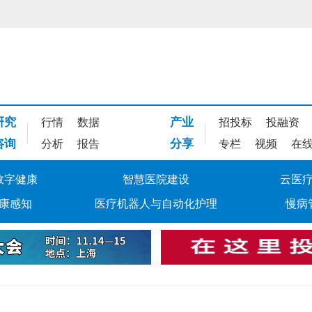
研究
产业
行情
数据
招投标
投融资
咨询
分享
分析
报告
专栏
视频
在
数字健康
智慧医院建设
云医
康感知
医疗机器人与自动化护理
慢病