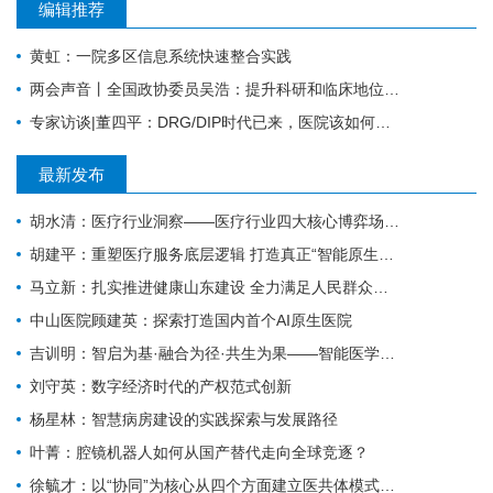
编辑推荐
黄虹：一院多区信息系统快速整合实践
两会声音丨全国政协委员吴浩：提升科研和临床地位，加快全科医学科发展
专家访谈|董四平：DRG/DIP时代已来，医院该如何应对？
最新发布
胡水清：医疗行业洞察——医疗行业四大核心博弈场景深度分析
胡建平：重塑医疗服务底层逻辑 打造真正“智能原生医院”
马立新：扎实推进健康山东建设 全力满足人民群众多元化卫生健康需求 | “十五五”民生新图景
中山医院顾建英：探索打造国内首个AI原生医院
吉训明：智启为基·融合为径·共生为果——智能医学的时代使命与战略路径
刘守英：数字经济时代的产权范式创新
杨星林：智慧病房建设的实践探索与发展路径
叶菁：腔镜机器人如何从国产替代走向全球竞逐？
徐毓才：以“协同”为核心从四个方面建立医共体模式下的绩效薪酬体系