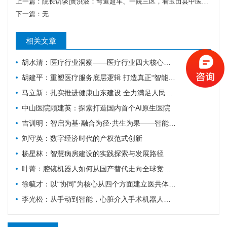
上一篇：
院长访谈|黄洪波：弯道超车、一院三区，看玉田县中医院的高质量发展之路
下一篇：无
相关文章
胡水清：医疗行业洞察——医疗行业四大核心博弈场景深度分析
胡建平：重塑医疗服务底层逻辑 打造真正“智能原生医院”
马立新：扎实推进健康山东建设 全力满足人民群众多元化卫生健康需求 | “十五五”民生新图景
中山医院顾建英：探索打造国内首个AI原生医院
吉训明：智启为基·融合为径·共生为果——智能医学的时代使命与战略路径
刘守英：数字经济时代的产权范式创新
杨星林：智慧病房建设的实践探索与发展路径
叶菁：腔镜机器人如何从国产替代走向全球竞逐？
徐毓才：以“协同”为核心从四个方面建立医共体模式下的绩效薪酬体系
李光松：从手动到智能，心脏介入手术机器人如何重塑房颤介入？