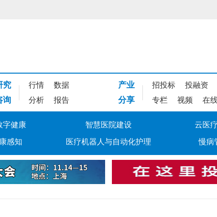
研究
产业
行情
数据
招投标
投融资
咨询
分享
分析
报告
专栏
视频
在
数字健康
智慧医院建设
云医
康感知
医疗机器人与自动化护理
慢病