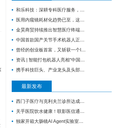
和乐科技：深耕专科医疗服务，构建智慧产科4.0的全流程闭环管理
医用内窥镜耗材化趋势已至，这家企业凭一次性宫腔镜强势入局 | 复星·星未来创业营
金昊商贸持续推出智慧医疗终端，全力布局移动医疗市场
中国首款国产关节手术机器人正式量产下线！
曾经的创业板首富，又斩获一个IPO，市值超百亿
资讯 | 智能打包机器人亮相“中国医疗机器人产业创新大会”！
这
携手科技巨头、产业龙头及头部医院，锦瑟医疗如何发力混合现实手术导航？
最新发布
西门子医疗与克利夫兰诊所达成十年全面战略协议
关乎医院饮水健康！联影医信通与嵩正健康科技战略合作
查
独家开箱大肠镜AI Agent实验室！鸿海医疗机器人成开刀房新要角
发