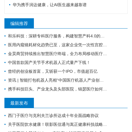
华为携手润达健康，让AI医生越来越靠谱
编辑推荐
和乐科技：深耕专科医疗服务，构建智慧产科4.0的全流程闭环管理
医用内窥镜耗材化趋势已至，这家企业凭一次性宫腔镜强势入局 | 复星·星未来创业营
金昊商贸持续推出智慧医疗终端，全力布局移动医疗市场
中国首款国产关节手术机器人正式量产下线！
曾经的创业板首富，又斩获一个IPO，市值超百亿
资讯 | 智能打包机器人亮相“中国医疗机器人产业创新大会”！
携手科技巨头、产业龙头及头部医院，锦瑟医疗如何发力混合现实手术导航？
最新发布
西门子医疗与克利夫兰诊所达成十年全面战略协议
关乎医院饮水健康！联影医信通与嵩正健康科技战略合作