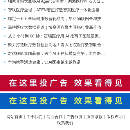
独家开箱大肠镜AI Agent实验室！鸿海医疗机器人成开刀房新要角
智联医疗全域，ATEN宏正打造智慧医疗一体化连接解决方案
锚定十五五全民健康数智化航向，昂科物联网全域技术筑牢智慧医院数字底座
深耕医疗大数据赛道｜快享医疗聚力开拓行业新价值
从 2 小时到 60 秒：迈瑞医疗用 AI 改写了医院最累科室的工作方式
聚力打造医疗数智创新高地！青大附院医疗数智联合实验室正式启用
对话联影集团薛敏：医疗AI正在从模型竞争，走向医疗体系的重构
华为携手润达健康，让AI医生越来越靠谱
网站首页
关于我们
商业合作
广告服务
服务条款
版权声明
|
|
|
|
|
|
联系我们