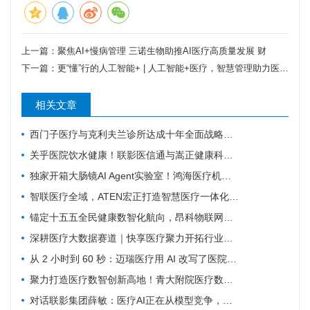
上一篇：
聚焦AI+慢病管理 三诺生物助推AI医疗高质量发展 财
下一篇：
更“懂”行的人工智能+ | 人工智能+医疗，智慧管理助力医疗民生新升级
相关文章
西门子医疗与克利夫兰诊所达成十年全面战略协议
关乎医院饮水健康！联影医信通与嵩正健康科技战略合作
独家开箱大肠镜AI Agent实验室！鸿海医疗机器人成开刀房新要角
智联医疗全域，ATEN宏正打造智慧医疗一体化连接解决方案
锚定十五五全民健康数智化航向，昂科物联网全域技术筑牢智慧医院数字底座
深耕医疗大数据赛道｜快享医疗聚力开拓行业新价值
从 2 小时到 60 秒：迈瑞医疗用 AI 改写了医院最累科室的工作方式
聚力打造医疗数智创新高地！青大附院医疗数智联合实验室正式启用
对话联影集团薛敏：医疗AI正在从模型竞争，走向医疗体系的重构