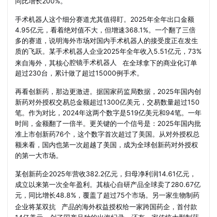
同比增长200%。
手术机器人这个细分赛道尤其值得盯。2025年全年出口金额
4.95亿元，看着绝对值不大，但增速368.1%。一个翻了三倍
多的赛道，说明海外市场对国内手术机器人的接受度正在发生
质的飞跃。某手术机器人企业2025年全年收入5.51亿元，73%
来自海外，其核心
腔镜手术机器人
在全球拿下的商业化订单
超过230台，累计做了超过15000例手术。
再看创新药，那边更激进。据国家药监局数据，2025年国内创
新药对外授权交易总金额超过1300亿美元，交易数量超过150
笔。作为对比，2024年这两个数字是519亿美元和94笔。一年
时间，金额翻了一倍半。更关键的一个信号是：2025年国内批
准上市创新药76个，这个数字首次超过了美国。从对外授权总
额来看，国内也第一次超越了美国，成为全球创新药对外授权
的第一大市场。
某创新药企2025年营收382.2亿元，归母净利润14.61亿元，
成立以来第一次全年盈利。其核心自研产品全球卖了280.67亿
元，同比增长48.8%，覆盖了超过75个市场。另一家生物制药
企业将某
双抗
产品的海外权益授权给一家跨国药企，首付款