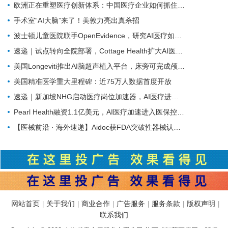
欧洲正在重塑医疗创新体系：中国医疗企业如何抓住下一轮机会？
手术室“AI大脑”来了！美敦力亮出真杀招
波士顿儿童医院联手OpenEvidence，研究AI医疗如何改变临床决策
速递｜试点转向全院部署，Cottage Health扩大AI医疗虚拟护理合作
美国Longeviti推出AI脑超声植入平台，床旁可完成颅内实时成像
美国精准医学重大里程碑：近75万人数据首度开放
速递｜新加坡NHG启动医疗岗位加速器，AI医疗进入岗位重构阶段
Pearl Health融资1.1亿美元，AI医疗加速进入医保控费核心环节
【医械前沿 · 海外速递】Aidoc获FDA突破性器械认定，AI大模型覆盖数十种急症
网站首页
关于我们
商业合作
广告服务
服务条款
版权声明
|
|
|
|
|
|
联系我们