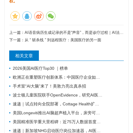
权。
上一篇：
AI语音病历生成记录的不是“声音”，而是诊疗过程｜AI法案解读
下一篇：
从 “ 斩杀线 ” 到远程医疗：美国医疗的另一面
相关文章
2026美国AI医疗Top30 ｜榜单
欧洲正在重塑医疗创新体系：中国医疗企业如何抓住下一轮机会？
手术室“AI大脑”来了！美敦力亮出真杀招
波士顿儿童医院联手OpenEvidence，研究AI医疗如何改变临床决策
速递｜试点转向全院部署，Cottage Health扩大AI医疗虚拟护理合作
美国Longeviti推出AI脑超声植入平台，床旁可完成颅内实时成像
美国精准医学重大里程碑：近75万人数据首度开放
速递｜新加坡NHG启动医疗岗位加速器，AI医疗进入岗位重构阶段