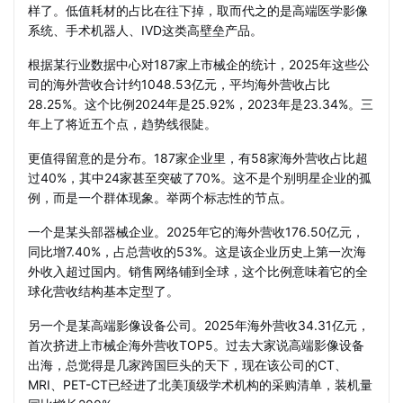
样了。低值耗材的占比在往下掉，取而代之的是高端医学影像
系统、手术机器人、IVD这类高壁垒产品。
根据某行业数据中心对187家上市械企的统计，2025年这些公
司的海外营收合计约1048.53亿元，平均海外营收占比
28.25%。这个比例2024年是25.92%，2023年是23.34%。三
年上了将近五个点，趋势线很陡。
更值得留意的是分布。187家企业里，有58家海外营收占比超
过40%，其中24家甚至突破了70%。这不是个别明星企业的孤
例，而是一个群体现象。举两个标志性的节点。
一个是某头部器械企业。2025年它的海外营收176.50亿元，
同比增7.40%，占总营收的53%。这是该企业历史上第一次海
外收入超过国内。销售网络铺到全球，这个比例意味着它的全
球化营收结构基本定型了。
另一个是某高端影像设备公司。2025年海外营收34.31亿元，
首次挤进上市械企海外营收TOP5。过去大家说高端影像设备
出海，总觉得是几家跨国巨头的天下，现在该公司的CT、
MRI、PET-CT已经进了北美顶级学术机构的采购清单，装机量