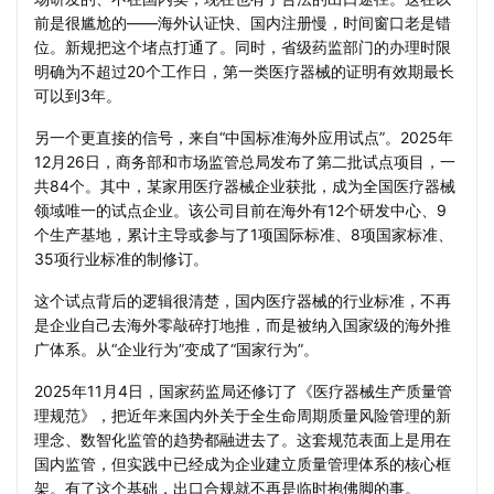
前是很尴尬的——海外认证快、国内注册慢，时间窗口老是错
位。新规把这个堵点打通了。同时，省级药监部门的办理时限
明确为不超过20个工作日，第一类医疗器械的证明有效期最长
可以到3年。
另一个更直接的信号，来自“中国标准海外应用试点”。2025年
12月26日，商务部和市场监管总局发布了第二批试点项目，一
共84个。其中，某家用医疗器械企业获批，成为全国医疗器械
领域唯一的试点企业。该公司目前在海外有12个研发中心、9
个生产基地，累计主导或参与了1项国际标准、8项国家标准、
35项行业标准的制修订。
这个试点背后的逻辑很清楚，国内医疗器械的行业标准，不再
是企业自己去海外零敲碎打地推，而是被纳入国家级的海外推
广体系。从“企业行为”变成了“国家行为”。
2025年11月4日，国家药监局还修订了《医疗器械生产质量管
理规范》，把近年来国内外关于全生命周期质量风险管理的新
理念、数智化监管的趋势都融进去了。这套规范表面上是用在
国内监管，但实践中已经成为企业建立质量管理体系的核心框
架。有了这个基础，出口合规就不再是临时抱佛脚的事。