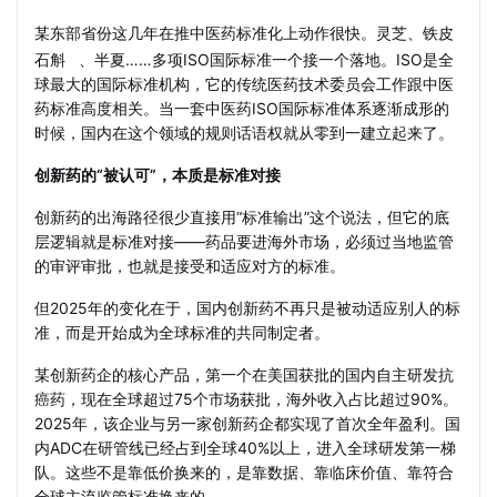
某东部省份这几年在推中医药标准化上动作很快。灵芝、
铁皮
石斛
、半夏……多项ISO国际标准一个接一个落地。ISO是全
球最大的国际标准机构，它的传统医药技术委员会工作跟中医
药标准高度相关。当一套中医药ISO国际标准体系逐渐成形的
时候，国内在这个领域的规则话语权就从零到一建立起来了。
创新药的“被认可”，本质是标准对接
创新药的出海路径很少直接用“标准输出”这个说法，但它的底
层逻辑就是标准对接——药品要进海外市场，必须过当地监管
的审评审批，也就是接受和适应对方的标准。
但2025年的变化在于，国内创新药不再只是被动适应别人的标
准，而是开始成为全球标准的共同制定者。
某创新药企的核心产品，第一个在美国获批的国内自主研发抗
癌药，现在全球超过75个市场获批，海外收入占比超过90%。
2025年，该企业与另一家创新药企都实现了首次全年盈利。国
内ADC在研管线已经占到全球40%以上，进入全球研发第一梯
队。这些不是靠低价换来的，是靠数据、靠临床价值、靠符合
全球主流监管标准换来的。