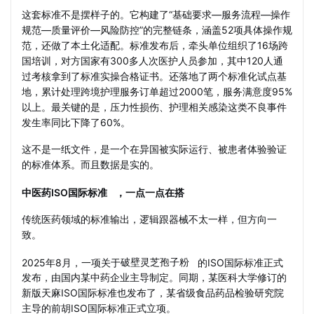
这套标准不是摆样子的。它构建了“基础要求—服务流程—操作
规范—质量评价—风险防控”的完整链条，涵盖52项具体操作规
范，还做了本土化适配。标准发布后，牵头单位组织了16场跨
国培训，对方国家有300多人次医护人员参加，其中120人通
过考核拿到了标准实操合格证书。还落地了两个标准化试点基
地，累计处理跨境护理服务订单超过2000笔，服务满意度95%
以上。最关键的是，压力性损伤、护理相关感染这类不良事件
发生率同比下降了60%。
这不是一纸文件，是一个在异国被实际运行、被患者体验验证
的标准体系。而且数据是实的。
中医药
ISO国际标准
，一点一点在搭
传统医药领域的标准输出，逻辑跟器械不太一样，但方向一
致。
2025年8月，一项关于
破壁灵芝孢子粉
的ISO国际标准正式
发布，由国内某中药企业主导制定。同期，某医科大学修订的
新版天麻ISO国际标准也发布了，某省级食品药品检验研究院
主导的前胡ISO国际标准正式立项。