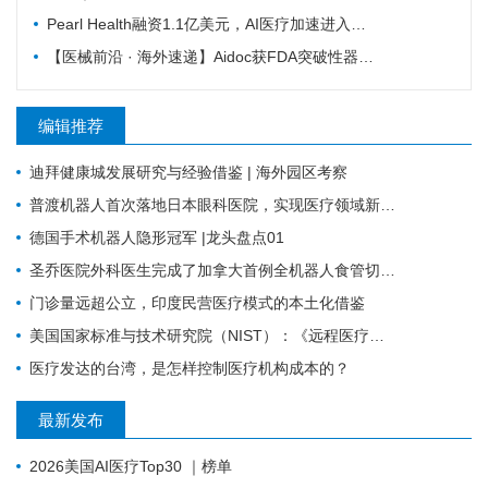
Pearl Health融资1.1亿美元，AI医疗加速进入医保控费核心环节
【医械前沿 · 海外速递】Aidoc获FDA突破性器械认定，AI大模型覆盖数十种急症
编辑推荐
迪拜健康城发展研究与经验借鉴 | 海外园区考察
普渡机器人首次落地日本眼科医院，实现医疗领域新突破
德国手术机器人隐形冠军 |龙头盘点01
圣乔医院外科医生完成了加拿大首例全机器人食管切除术
门诊量远超公立，印度民营医疗模式的本土化借鉴
美国国家标准与技术研究院（NIST）：《远程医疗远程患者监测生态系统安全指南（最终版）》
医疗发达的台湾，是怎样控制医疗机构成本的？
最新发布
2026美国AI医疗Top30 ｜榜单