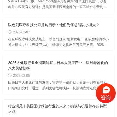
Virtua Health（以下MedRobot翻译其名称为"维萃医疗集团"，该名
称并非医院官方翻译）是美国新泽西州南部的一家区域性非营利医
疗集团，下辖5家医院及多...
以色列医疗科技公司并购启示：他们为何总能以小博大？
2026-02-07
在全球医疗科技竞技场上，以色列这家“创新发电厂”正以独特的以小
博大模式，让世界级巨头心甘情愿为之掏出亿万美元支票。2026年
初，美敦力宣布以最高...
2026大健康行业全周期洞察，日本大健康产业：应对老龄化的
八大关键抉择
2026-02-05
回顾日本大健康产业的发展，它并非一蹴而就，而是一部在面对人
口结构剧变时，通过一系列关键战略抉择，从被动应对走向主动引
领的转型史。我们梳理其背...
行业洞见｜美国医疗保健行业的未来：挑战与机遇并存的转型
之路