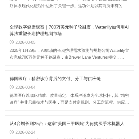
疗体系现代化进程中迈出了关键一步。这项计划以其前所未有的规
模与雄心，将德国定位为欧...
全球数字健康观察｜700万美元种子轮融资，Waterlily如何用AI
算法重塑长期护理规划市场
2026-03-05
2025年1月29日，AI驱动的长期护理需求预测与规划公司Waterlily宣
布完成700万美元种子轮融资，由Brewer Lane Ventures领投，
Genworth等保险机构跟投...
德国医疗：精密诊疗背后的支付、分工与供应链
2026-03-04
德国医疗以临床精准、质量稳定、体系严谨成为全球标杆，其 “精密
诊疗” 并非只靠技术与医生，而是支付定规则、分工定流程、供应链
定效率三者高度协同...
从4台增长到25台：这家“美国三甲医院”为何购买手术机器人
2026-02-24