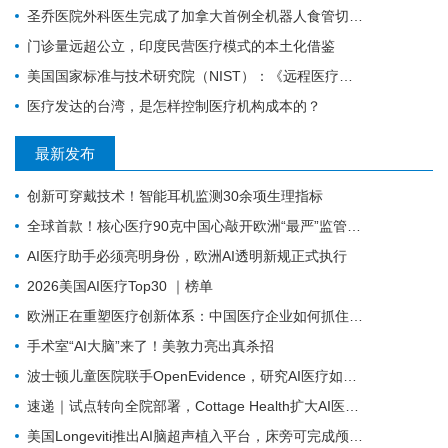
圣乔医院外科医生完成了加拿大首例全机器人食管切除术
门诊量远超公立，印度民营医疗模式的本土化借鉴
美国国家标准与技术研究院（NIST）：《远程医疗远程患者监测生态系统安全指南（最终版）》
医疗发达的台湾，是怎样控制医疗机构成本的？
最新发布
创新可穿戴技术！智能耳机监测30余项生理指标
全球首款！核心医疗90克中国心敲开欧洲“最严”监管大门
AI医疗助手必须亮明身份，欧洲AI透明新规正式执行
2026美国AI医疗Top30 ｜榜单
欧洲正在重塑医疗创新体系：中国医疗企业如何抓住下一轮机会？
手术室“AI大脑”来了！美敦力亮出真杀招
波士顿儿童医院联手OpenEvidence，研究AI医疗如何改变临床决策
速递｜试点转向全院部署，Cottage Health扩大AI医疗虚拟护理合作
美国Longeviti推出AI脑超声植入平台，床旁可完成颅内实时成像