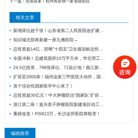
下一篇：
全国首家！杭州将新增一家省级医院
相关文章
新增床位超千张！山东省第二人民医院改扩建项目全力推进，地上主体施工倒计时
知识城北部将新建一座九佛医院→
总投资超14亿，邯郸"十四五"卫生规划标志性工程迎施工方落地
全面冲刺！总建筑面积10万平方米，华北理工大学附属医院花海院区一期工程加速成型
24.5亿投资、798张床位、71亩占地！曲江新区医院的"最后一公里"冲刺
扩容至2000床！福州这家三甲医院大动作，国家级防治基地预计2028年建成
首个综合性国家医学中心来了！
总投资超30亿元！中大肿瘤防治“国家队”扩容，绘就健康天河新蓝图
浙江第二座！嘉兴质子肿瘤医院新建项目动工，10亿投资守护健康嘉兴
重磅改造！约5813万，长沙这所医院将蜕变！
编辑推荐