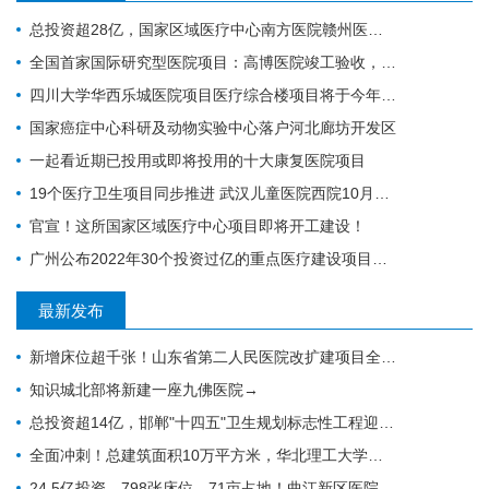
总投资超28亿，国家区域医疗中心南方医院赣州医院开工建设
全国首家国际研究型医院项目：高博医院竣工验收，明年投入运营
四川大学华西乐城医院项目医疗综合楼项目将于今年竣工
国家癌症中心科研及动物实验中心落户河北廊坊开发区
一起看近期已投用或即将投用的十大康复医院项目
19个医疗卫生项目同步推进 武汉儿童医院西院10月交付 武汉经开区投资70亿元建设“健康车谷”
官宣！这所国家区域医疗中心项目即将开工建设！
广州公布2022年30个投资过亿的重点医疗建设项目，全力打造医疗卫生高地｜广州篇
最新发布
新增床位超千张！山东省第二人民医院改扩建项目全力推进，地上主体施工倒计时
知识城北部将新建一座九佛医院→
总投资超14亿，邯郸"十四五"卫生规划标志性工程迎施工方落地
全面冲刺！总建筑面积10万平方米，华北理工大学附属医院花海院区一期工程加速成型
24.5亿投资、798张床位、71亩占地！曲江新区医院的"最后一公里"冲刺