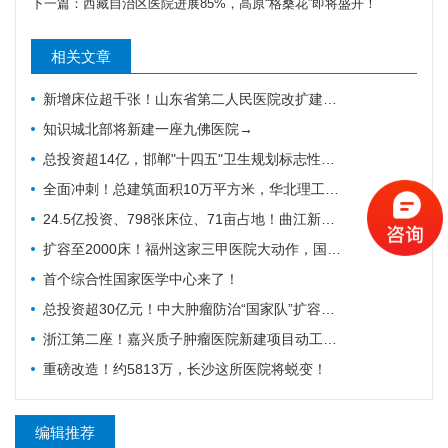
下一篇：
西藏自治区医院进展85%，高原“格桑花”即将盛开！
相关文章
新增床位超千张！山东省第二人民医院改扩建项目全力推进，地上主体施工倒计时
知识城北部将新建一座九佛医院→
总投资超14亿，邯郸"十四五"卫生规划标志性工程迎施工方落地
全面冲刺！总建筑面积10万平方米，华北理工大学附属医院花海院区一期工程加速成型
24.5亿投资、798张床位、71亩占地！曲江新区医院的"最后一公里"冲刺
扩容至2000床！福州这家三甲医院大动作，国家级防治基地预计2028年建成
首个综合性国家医学中心来了！
总投资超30亿元！中大肿瘤防治“国家队”扩容，绘就健康天河新蓝图
浙江第二座！嘉兴质子肿瘤医院新建项目动工，10亿投资守护健康嘉兴
重磅改造！约5813万，长沙这所医院将蜕变！
编辑推荐