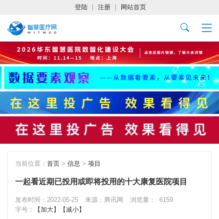
登陆
|
注册
|
网站首页
当前位置：
首页
>
信息
>
项目
一起看近期已投用或即将投用的十大康复医院项目
发布时间：2022-05-25
来源：腾讯网
浏览量：
6159
字号：
【加大】
【减小】