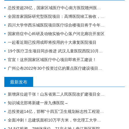
总投资超28亿，国家区域医疗中心南方医院赣州医院开工建设
全国首家国际研究型医院项目：高博医院竣工验收，明年投入运营
四川大学华西乐城医院项目医疗综合楼项目将于今年竣工
国家癌症中心科研及动物实验中心落户河北廊坊开发区
一起看近期已投用或即将投用的十大康复医院项目
19个医疗卫生项目同步推进 武汉儿童医院西院10月交付 武汉经开区投资70亿元建设“健康车谷”
官宣！这所国家区域医疗中心项目即将开工建设！
广州公布2022年30个投资过亿的重点医疗建设项目，全力打造医疗卫生高地｜广州篇
最新发布
新增床位超千张！山东省第二人民医院改扩建项目全力推进，地上主体施工倒计时
知识城北部将新建一座九佛医院→
总投资超14亿，邯郸"十四五"卫生规划标志性工程迎施工方落地
全面冲刺！总建筑面积10万平方米，华北理工大学附属医院花海院区一期工程加速成型
24.5亿投资、798张床位、71亩占地！曲江新区医院的"最后一公里"冲刺