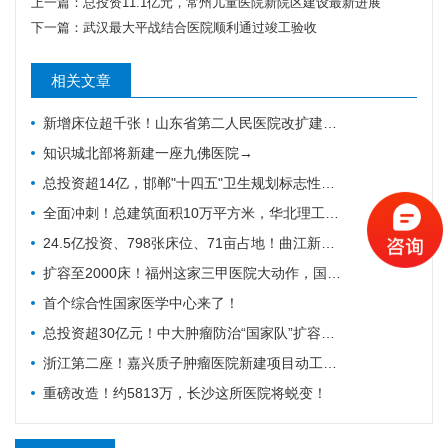
上一篇：
总投资11.1亿元，常州儿童医院新院区建设最新进展
下一篇：
武汉最大平战结合医院顺利通过竣工验收
相关文章
新增床位超千张！山东省第二人民医院改扩建项目全力推进，地上主体施工倒计时
知识城北部将新建一座九佛医院→
总投资超14亿，邯郸"十四五"卫生规划标志性工程迎施工方落地
全面冲刺！总建筑面积10万平方米，华北理工大学附属医院花海院区一期工程加速成型
24.5亿投资、798张床位、71亩占地！曲江新区医院的"最后一公里"冲刺
扩容至2000床！福州这家三甲医院大动作，国家级防治基地预计2028年建成
首个综合性国家医学中心来了！
总投资超30亿元！中大肿瘤防治“国家队”扩容，绘就健康天河新蓝图
浙江第二座！嘉兴质子肿瘤医院新建项目动工，10亿投资守护健康嘉兴
重磅改造！约5813万，长沙这所医院将蜕变！