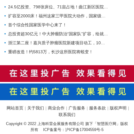
24.5亿投资、798张床位、71亩占地！曲江新区医院的"最后一公里"冲刺
扩容至2000床！福州这家三甲医院大动作，国家级防治基地预计2028年建成
首个综合性国家医学中心来了！
总投资超30亿元！中大肿瘤防治“国家队”扩容，绘就健康天河新蓝图
浙江第二座！嘉兴质子肿瘤医院新建项目动工，10亿投资守护健康嘉兴
重磅改造！约5813万，长沙这所医院将蜕变！
网站首页
关于我们
商业合作
广告服务
服务条款
版权声明
|
|
|
|
|
|
联系我们
Copyright © 2022 上海科雷会展服务有限公司 旗下「智慧医疗网」版权
所有 ICP备案号：
沪ICP备17004559号-5