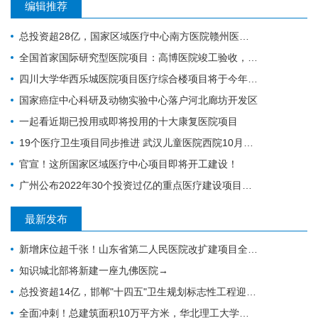
编辑推荐
总投资超28亿，国家区域医疗中心南方医院赣州医院开工建设
全国首家国际研究型医院项目：高博医院竣工验收，明年投入运营
四川大学华西乐城医院项目医疗综合楼项目将于今年竣工
国家癌症中心科研及动物实验中心落户河北廊坊开发区
一起看近期已投用或即将投用的十大康复医院项目
19个医疗卫生项目同步推进 武汉儿童医院西院10月交付 武汉经开区投资70亿元建设“健康车谷”
官宣！这所国家区域医疗中心项目即将开工建设！
广州公布2022年30个投资过亿的重点医疗建设项目，全力打造医疗卫生高地｜广州篇
最新发布
新增床位超千张！山东省第二人民医院改扩建项目全力推进，地上主体施工倒计时
知识城北部将新建一座九佛医院→
总投资超14亿，邯郸"十四五"卫生规划标志性工程迎施工方落地
全面冲刺！总建筑面积10万平方米，华北理工大学附属医院花海院区一期工程加速成型