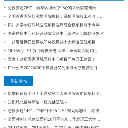
总投资超28亿，国家区域医疗中心南方医院赣州医院开工建设
全国首家国际研究型医院项目：高博医院竣工验收，明年投入运营
四川大学华西乐城医院项目医疗综合楼项目将于今年竣工
国家癌症中心科研及动物实验中心落户河北廊坊开发区
一起看近期已投用或即将投用的十大康复医院项目
19个医疗卫生项目同步推进 武汉儿童医院西院10月交付 武汉经开区投资70亿元建设“健康车谷”
官宣！这所国家区域医疗中心项目即将开工建设！
广州公布2022年30个投资过亿的重点医疗建设项目，全力打造医疗卫生高地｜广州篇
最新发布
新增床位超千张！山东省第二人民医院改扩建项目全力推进，地上主体施工倒计时
知识城北部将新建一座九佛医院→
总投资超14亿，邯郸"十四五"卫生规划标志性工程迎施工方落地
全面冲刺！总建筑面积10万平方米，华北理工大学附属医院花海院区一期工程加速成型
24.5亿投资、798张床位、71亩占地！曲江新区医院的"最后一公里"冲刺