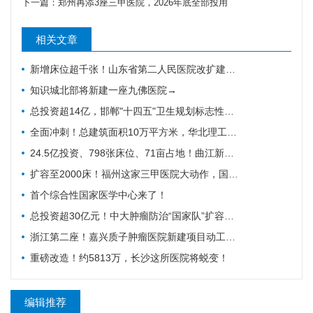
下一篇：
郑州再添3座三甲医院，2026年底全部投用
相关文章
新增床位超千张！山东省第二人民医院改扩建项目全力推进，地上主体施工倒计时
知识城北部将新建一座九佛医院→
总投资超14亿，邯郸"十四五"卫生规划标志性工程迎施工方落地
全面冲刺！总建筑面积10万平方米，华北理工大学附属医院花海院区一期工程加速成型
24.5亿投资、798张床位、71亩占地！曲江新区医院的"最后一公里"冲刺
扩容至2000床！福州这家三甲医院大动作，国家级防治基地预计2028年建成
首个综合性国家医学中心来了！
总投资超30亿元！中大肿瘤防治“国家队”扩容，绘就健康天河新蓝图
浙江第二座！嘉兴质子肿瘤医院新建项目动工，10亿投资守护健康嘉兴
重磅改造！约5813万，长沙这所医院将蜕变！
编辑推荐