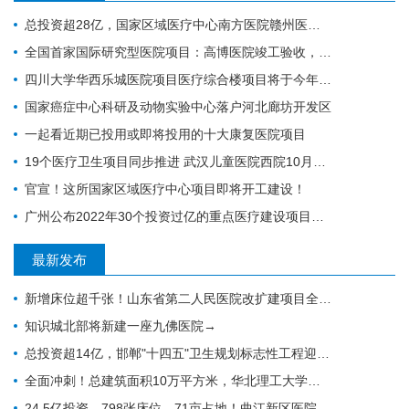
总投资超28亿，国家区域医疗中心南方医院赣州医院开工建设
全国首家国际研究型医院项目：高博医院竣工验收，明年投入运营
四川大学华西乐城医院项目医疗综合楼项目将于今年竣工
国家癌症中心科研及动物实验中心落户河北廊坊开发区
一起看近期已投用或即将投用的十大康复医院项目
19个医疗卫生项目同步推进 武汉儿童医院西院10月交付 武汉经开区投资70亿元建设“健康车谷”
官宣！这所国家区域医疗中心项目即将开工建设！
广州公布2022年30个投资过亿的重点医疗建设项目，全力打造医疗卫生高地｜广州篇
最新发布
新增床位超千张！山东省第二人民医院改扩建项目全力推进，地上主体施工倒计时
知识城北部将新建一座九佛医院→
总投资超14亿，邯郸"十四五"卫生规划标志性工程迎施工方落地
全面冲刺！总建筑面积10万平方米，华北理工大学附属医院花海院区一期工程加速成型
24.5亿投资、798张床位、71亩占地！曲江新区医院的"最后一公里"冲刺