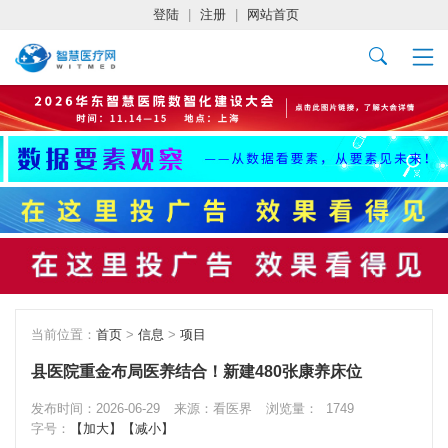
登陆
|
注册
|
网站首页
当前位置：
首页
>
信息
>
项目
县医院重金布局医养结合！新建480张康养床位
发布时间：2026-06-29
来源：看医界
浏览量：
1749
字号：
【加大】
【减小】