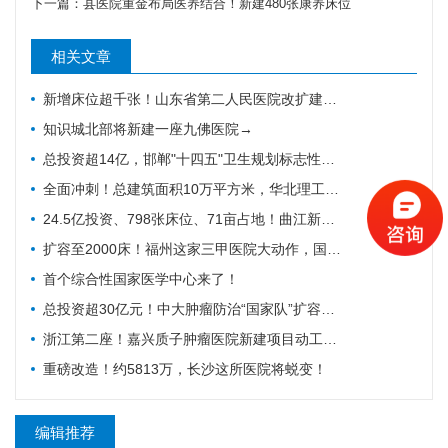
下一篇：
县医院重金布局医养结合！新建480张康养床位
相关文章
新增床位超千张！山东省第二人民医院改扩建项目全力推进，地上主体施工倒计时
知识城北部将新建一座九佛医院→
总投资超14亿，邯郸"十四五"卫生规划标志性工程迎施工方落地
全面冲刺！总建筑面积10万平方米，华北理工大学附属医院花海院区一期工程加速成型
24.5亿投资、798张床位、71亩占地！曲江新区医院的"最后一公里"冲刺
扩容至2000床！福州这家三甲医院大动作，国家级防治基地预计2028年建成
首个综合性国家医学中心来了！
总投资超30亿元！中大肿瘤防治“国家队”扩容，绘就健康天河新蓝图
浙江第二座！嘉兴质子肿瘤医院新建项目动工，10亿投资守护健康嘉兴
重磅改造！约5813万，长沙这所医院将蜕变！
编辑推荐