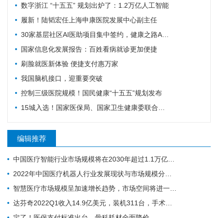
数字浙江 “十五五” 规划出炉了：1.2万亿人工智能
履新！陆韬宏任上海申康医院发展中心副主任
30家基层社区AI医助项目集中签约，健康之路AI数字员工规模化落地再提速
国家信息化发展报告：百姓看病就诊更加便捷
刷脸就医新体验 便捷支付惠万家
我国脑机接口，迎重要突破
控制三级医院规模！国民健康“十五五”规划发布
15城入选！国家医保局、国家卫生健康委联合确定基层医疗卫生重点联系城市
编辑推荐
中国医疗智能行业市场规模将在2030年超过1.1万亿元人民币
2022年中国医疗机器人行业发展现状与市场规模分析 行业处于高速增长期
智慧医疗市场规模呈加速增长趋势，市场空间将进一步打开
达芬奇2022Q1收入14.9亿美元，装机311台，手术量同步增长19%
定了！医保支付标准出台，骨科耗材全面降价