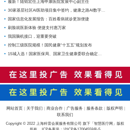
履新！陆韬宏任上海申康医院发展中心副主任
30家基层社区AI医助项目集中签约，健康之路AI数字员工规模化落地再提速
国家信息化发展报告：百姓看病就诊更加便捷
刷脸就医新体验 便捷支付惠万家
我国脑机接口，迎重要突破
控制三级医院规模！国民健康“十五五”规划发布
15城入选！国家医保局、国家卫生健康委联合确定基层医疗卫生重点联系城市
网站首页
关于我们
商业合作
广告服务
服务条款
版权声明
|
|
|
|
|
|
联系我们
Copyright © 2022 上海科雷会展服务有限公司 旗下「智慧医疗网」版权
所有 ICP备案号：
沪ICP备17004559号-5