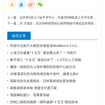
上一篇：
达芬奇5进入门诊手术中心，年超350例机器人手术支撑落地
下一篇：
25 万成交，武汉协和医院转让病理智能可视化监管系统专利成果
相关文章
司南中文医疗大模型评测基准MedBench 5.0上新，超31万次评测持续筑牢安全防线
上海卫生健康“十五五” 规划重点来了！“AI医疗覆盖率100%”成硬指标
数字浙江 “十五五” 规划出炉了：1.2万亿人工智能
履新！陆韬宏任上海申康医院发展中心副主任
30家基层社区AI医助项目集中签约，健康之路AI数字员工规模化落地再提速
国家信息化发展报告：百姓看病就诊更加便捷
刷脸就医新体验 便捷支付惠万家
我国脑机接口，迎重要突破
控制三级医院规模！国民健康“十五五”规划发布