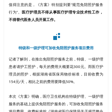
值得注意的是，《方案》特别提到要“规范免陪照护服务
等。排泄照护包括协助如厕、使用便器、清洁、协助
留取标本、观察皮肤。移动照护包括协助翻身、体位
行为”。
医疗护理员不得从事医疗护理专业技术性工作，
变换、使用轮椅、防跌倒。
不得替代医务人员开展工作。
特级和一级护理可加收免陪照护服务项目费用
记者了解到，在推出免陪照护服务之前，特级、一级护理
患者请护工照护，
每天的费用大概要花300元。
而医疗护
理员的照护，根据湖南省医保局物价标准，
目前收费为
154元/天，相比之前的费用要降低50%。
本次《方案》明确，医疗卫生机构在特级护理、一级护理
服务的基础上提供免陪照护服务的，可加收免陪照护服务
项目费用，收费标准按《湖南省医疗保障局关于规范整合