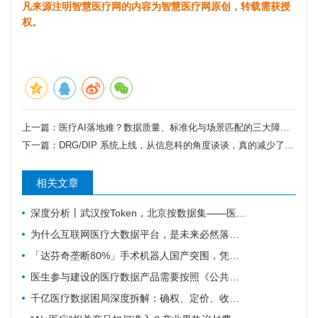
凡来源注明智慧医疗网的内容为智慧医疗网原创，转载需获授
权。
上一篇：
医疗AI落地难？数据质量、标准化与场景匹配的三大障碍。
下一篇：
DRG/DIP 系统上线，从信息科的角度谈谈，真的减少了拒付吗？
相关文章
深度分析丨武汉按Token，北京按数据集——医疗数据定价的第一道路口
为什么互联网医疗大数据平台，是未来必然落地的万亿趋势？看懂三大底层逻辑
「达芬奇垄断80%」手术机器人国产突围，凭什么撑起千亿医疗器械赛道
医生参与建设的医疗数据产品需要按照《公共数据资源登记管理暂行办法》进行登记吗？
千亿医疗数据困局深度拆解：确权、定价、收益三重堵点如何破局？