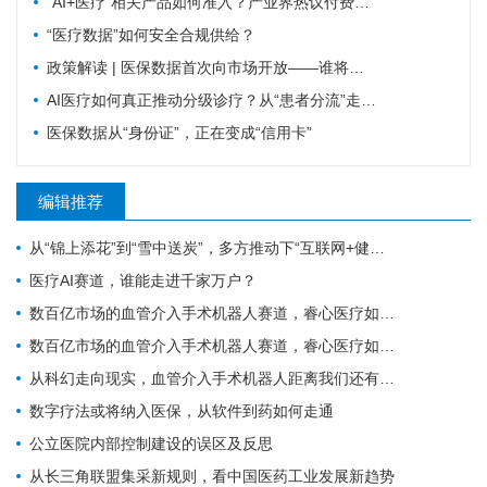
“AI+医疗”相关产品如何准入？产业界热议付费新路径
“医疗数据”如何安全合规供给？
政策解读 | 医保数据首次向市场开放——谁将吃到第一波红利？
AI医疗如何真正推动分级诊疗？从“患者分流”走向“医疗资源协同”
医保数据从“身份证”，正在变成“信用卡”
编辑推荐
从“锦上添花”到“雪中送炭”，多方推动下“互联网+健康医疗”的春天要来了吗？
医疗AI赛道，谁能走进千家万户？
数百亿市场的血管介入手术机器人赛道，睿心医疗如何构筑起壁垒？
数百亿市场的血管介入手术机器人赛道，睿心医疗如何构筑起壁垒？
从科幻走向现实，血管介入手术机器人距离我们还有多远？
数字疗法或将纳入医保，从软件到药如何走通
公立医院内部控制建设的误区及反思
从长三角联盟集采新规则，看中国医药工业发展新趋势