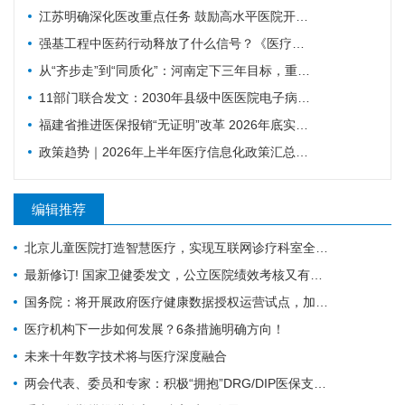
江苏明确深化医改重点任务 鼓励高水平医院开展人工智能技术研发应用
强基工程中医药行动释放了什么信号？《医疗卫生强基工程中医药行动方案》印发（附政策解读）
从“齐步走”到“同质化”：河南定下三年目标，重塑基层医疗质量体系
11部门联合发文：2030年县级中医医院电子病历达标率100%，AI辅助诊疗加速落地
福建省推进医保报销“无证明”改革 2026年底实现公立医院全覆盖
政策趋势｜2026年上半年医疗信息化政策汇总，18项政策密集落地（附汇总报告下载）
编辑推荐
北京儿童医院打造智慧医疗，实现互联网诊疗科室全覆盖
最新修订! 国家卫健委发文，公立医院绩效考核又有新规定
国务院：将开展政府医疗健康数据授权运营试点，加快推进卫生健康信息化
医疗机构下一步如何发展？6条措施明确方向！
未来十年数字技术将与医疗深度融合
两会代表、委员和专家：积极“拥抱”DRG/DIP医保支付方式改革