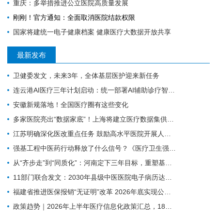
重庆：多举措推进公立医院高质量发展
刚刚！官方通知：全面取消医院结款权限
国家将建统一电子健康档案 健康医疗大数据开放共享
最新发布
卫健委发文，未来3年，全体基层医护迎来新任务
连云港AI医疗三年计划启动：统一部署AI辅助诊疗智能体
安徽新规落地！全国医疗圈有这些变化
多家医院亮出“数据家底”！上海将建立医疗数据集供需常态化对接
江苏明确深化医改重点任务 鼓励高水平医院开展人工智能技术研发应用
强基工程中医药行动释放了什么信号？《医疗卫生强基工程中医药行动方案》印发（附政策解读）
从“齐步走”到“同质化”：河南定下三年目标，重塑基层医疗质量体系
11部门联合发文：2030年县级中医医院电子病历达标率100%，AI辅助诊疗加速落地
福建省推进医保报销“无证明”改革 2026年底实现公立医院全覆盖
政策趋势｜2026年上半年医疗信息化政策汇总，18项政策密集落地（附汇总报告下载）