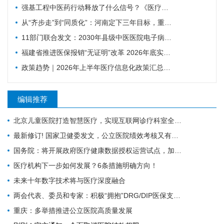
强基工程中医药行动释放了什么信号？《医疗卫生强基工程中医药行动方案》印发（附政策解读）
从“齐步走”到“同质化”：河南定下三年目标，重塑基层医疗质量体系
11部门联合发文：2030年县级中医医院电子病历达标率100%，AI辅助诊疗加速落地
福建省推进医保报销“无证明”改革 2026年底实现公立医院全覆盖
政策趋势｜2026年上半年医疗信息化政策汇总，18项政策密集落地（附汇总报告下载）
编辑推荐
北京儿童医院打造智慧医疗，实现互联网诊疗科室全覆盖
最新修订! 国家卫健委发文，公立医院绩效考核又有新规定
国务院：将开展政府医疗健康数据授权运营试点，加快推进卫生健康信息化
医疗机构下一步如何发展？6条措施明确方向！
未来十年数字技术将与医疗深度融合
两会代表、委员和专家：积极“拥抱”DRG/DIP医保支付方式改革
重庆：多举措推进公立医院高质量发展