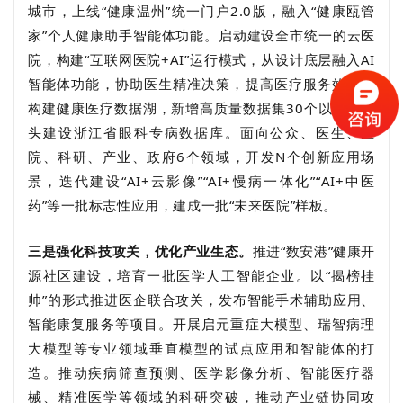
城市，上线“健康温州”统一门户2.0版，融入“健康瓯管
家”个人健康助手智能体功能。启动建设全市统一的云医
院，构建“互联网医院+AI”运行模式，从设计底层融入AI
智能体功能，协助医生精准决策，提高医疗服务效率。
构建健康医疗数据湖，新增高质量数据集30个以上，牵
头建设浙江省眼科专病数据库。面向公众、医生、医
院、科研、产业、政府6个领域，开发N个创新应用场
景，迭代建设“AI+云影像”“AI+慢病一体化”“AI+中医
药”等一批标志性应用，建成一批“未来医院”样板。
三是强化科技攻关，优化产业生态。
推进“数安港”健康开
源社区建设，培育一批医学人工智能企业。以“揭榜挂
帅”的形式推进医企联合攻关，发布智能手术辅助应用、
智能康复服务等项目。开展启元重症大模型、瑞智病理
大模型等专业领域垂直模型的试点应用和智能体的打
造。推动疾病筛查预测、医学影像分析、智能医疗器
械、精准医学等领域的科研突破，推动产业链协同攻