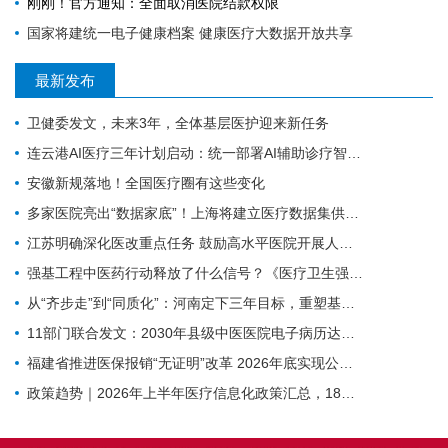
刚刚！官方通知：全面取消医院结款权限
国家将建统一电子健康档案 健康医疗大数据开放共享
最新发布
卫健委发文，未来3年，全体基层医护迎来新任务
连云港AI医疗三年计划启动：统一部署AI辅助诊疗智能体
安徽新规落地！全国医疗圈有这些变化
多家医院亮出“数据家底”！上海将建立医疗数据集供需常态化对接
江苏明确深化医改重点任务 鼓励高水平医院开展人工智能技术研发应用
强基工程中医药行动释放了什么信号？《医疗卫生强基工程中医药行动方案》印发（附政策解读）
从“齐步走”到“同质化”：河南定下三年目标，重塑基层医疗质量体系
11部门联合发文：2030年县级中医医院电子病历达标率100%，AI辅助诊疗加速落地
福建省推进医保报销“无证明”改革 2026年底实现公立医院全覆盖
政策趋势｜2026年上半年医疗信息化政策汇总，18项政策密集落地（附汇总报告下载）