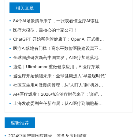
相关文章
84个AI场景清单来了，一张表看懂医疗AI该往哪发力
医疗大模型，最核心的十家公司！
ChatGPT 开始帮你管健康了：OpenAI 正式推出 Health 功能，AI 进入医疗意味着什么？
医疗AI落地有门槛！高水平数智医院建设离不开16个能力（附自查表）
全球同步研发新药中国首发，AI医疗加速落地——医疗前沿资讯速览
速递｜Ultrahuman重做健康应用，AI医疗穿戴从“看数据”转向“给行动”
当医疗开始预测未来：全球健康进入“早发现时代”
社区医生用AI做慢病管理，从“人盯人”到“机器盯数据”
AI+医疗爆发！2026精准治疗时代来了：诊断准确率98%+，100+罕见病不再“无药可医”？
上海发改委副主任新布局：从AI医疗到细胞基因治疗，探寻前沿医疗产业增长密码
编辑推荐
2024中国智慧医院建设、装备及应用展览