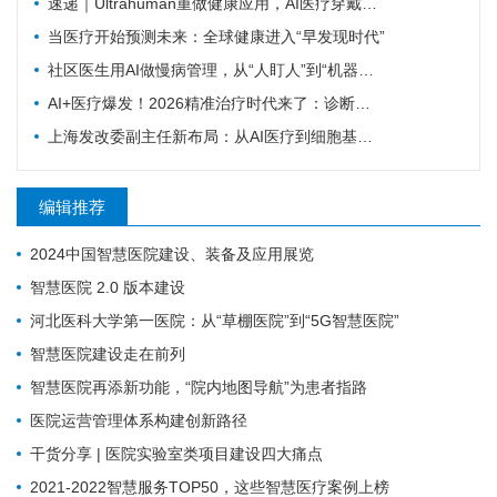
速递｜Ultrahuman重做健康应用，AI医疗穿戴从“看数据”转向“给行动”
当医疗开始预测未来：全球健康进入“早发现时代”
社区医生用AI做慢病管理，从“人盯人”到“机器盯数据”
AI+医疗爆发！2026精准治疗时代来了：诊断准确率98%+，100+罕见病不再“无药可医”？
上海发改委副主任新布局：从AI医疗到细胞基因治疗，探寻前沿医疗产业增长密码
编辑推荐
2024中国智慧医院建设、装备及应用展览
智慧医院 2.0 版本建设
河北医科大学第一医院：从“草棚医院”到“5G智慧医院”
智慧医院建设走在前列
智慧医院再添新功能，“院内地图导航”为患者指路
医院运营管理体系构建创新路径
干货分享 | 医院实验室类项目建设四大痛点
2021-2022智慧服务TOP50，这些智慧医疗案例上榜