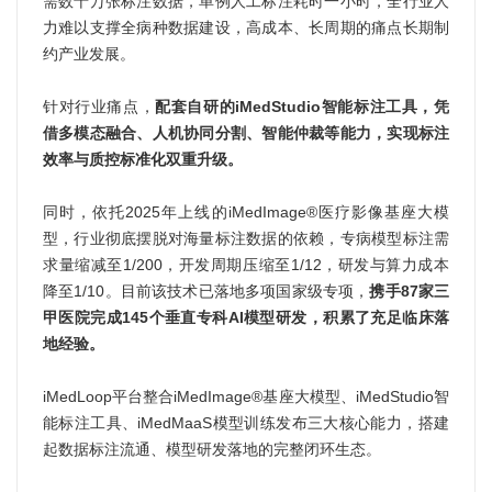
需数十万张标注数据，单例人工标注耗时一小时，全行业人
力难以支撑全病种数据建设，高成本、长周期的痛点长期制
约产业发展。
针对行业痛点，
配套自研的iMedStudio智能标注工具，凭
借多模态融合、人机协同分割、智能仲裁等能力，实现标注
效率与质控标准化双重升级。
同时，依托2025年上线的iMedImage®医疗影像基座大模
型，行业彻底摆脱对海量标注数据的依赖，专病模型标注需
求量缩减至1/200，开发周期压缩至1/12，研发与算力成本
降至1/10。目前该技术已落地多项国家级专项，
携手87家三
甲医院完成145个垂直专科AI模型研发，积累了充足临床落
地经验。
iMedLoop平台整合iMedImage®基座大模型、iMedStudio智
能标注工具、iMedMaaS模型训练发布三大核心能力，搭建
起数据标注流通、模型研发落地的完整闭环生态。