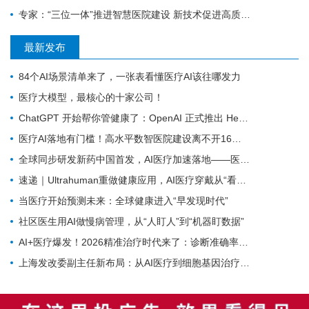
专家：“三位一体”推进智慧医院建设 新技术促进高质量发展
最新发布
84个AI场景清单来了，一张表看懂医疗AI该往哪发力
医疗大模型，最核心的十家公司！
ChatGPT 开始帮你管健康了：OpenAI 正式推出 Health 功能，AI 进入医疗意味着什么？
医疗AI落地有门槛！高水平数智医院建设离不开16个能力（附自查表）
全球同步研发新药中国首发，AI医疗加速落地——医疗前沿资讯速览
速递｜Ultrahuman重做健康应用，AI医疗穿戴从“看数据”转向“给行动”
当医疗开始预测未来：全球健康进入“早发现时代”
社区医生用AI做慢病管理，从“人盯人”到“机器盯数据”
AI+医疗爆发！2026精准治疗时代来了：诊断准确率98%+，100+罕见病不再“无药可医”？
上海发改委副主任新布局：从AI医疗到细胞基因治疗，探寻前沿医疗产业增长密码