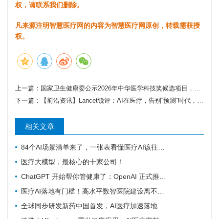
权，请联系我们删除。
凡来源注明智慧医疗网的内容为智慧医疗网原创，转载需获授
权。
上一篇：
国家卫生健康委公示2026年中华医学科技奖候选项目，三大前沿赛道释放重磅信号：AI+多组学、数字精神康复、智慧肿瘤防治
下一篇：
【前沿资讯】Lancet锐评：AI在医疗，告别“预测”时代，进入“导航”新纪元
相关文章
84个AI场景清单来了，一张表看懂医疗AI该往哪发力
医疗大模型，最核心的十家公司！
ChatGPT 开始帮你管健康了：OpenAI 正式推出 Health 功能，AI 进入医疗意味着什么？
医疗AI落地有门槛！高水平数智医院建设离不开16个能力（附自查表）
全球同步研发新药中国首发，AI医疗加速落地——医疗前沿资讯速览