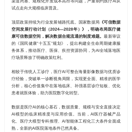
渠道闭塞、规模化开发成本高昂等问题，严重制约医疗AI从
试点走向大规模临床普及。
顶层政策持续为行业发展铺路托底。国家数据局
《可信数据
空间发展行动计划（2024—2028年）》，明确布局医疗健
康可信数据空间，解决数据合规流通的制度难题。
最新审议
的《国民健康“十五五”规划》，提出构建全生命周期健康服
务体系，推动医疗、医保、疾控资源协同，为AI全域落地医
疗场景释放了明确政策红利。
相较于传统人工诊疗，医疗AI可整合海量影像数据与优质诊
疗经验，突破单一诊断视角局限，实现更全面、精准的医学
分析，核心价值集中在落地临床、补强基层诊疗短板、优化
患者就医体验，助力医院数字化转型。
数据是医疗AI的核心基石，数据质量、规模与安全直接决定
AI模型的临床精准度与应用价值。当前，AI医疗器械产品
化、医疗大模型专科推理、AI智能体工程化三大条件全面成
熟，全新的AI医院落地条件已然具备。